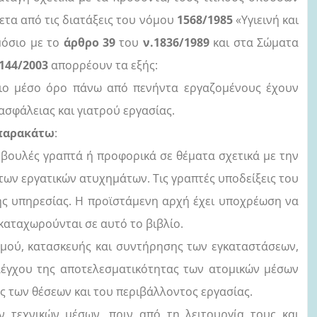
ετα από τις διατάξεις του νόμου
1568/1985
«Υγιεινή και
μόσιο με το
άρθρο 39
του
ν.1836/1989
και στα Σώματα
3144/2003
απορρέουν τα εξής:
ιο μέσο όρο πάνω από πενήντα εργαζομένους έχουν
σφάλειας και γιατρού εργασίας.
 παρακάτω
:
μβουλές γραπτά ή προφορικά σε θέματα σχετικά με την
 των εργατικών ατυχημάτων. Τις γραπτές υποδείξεις του
της υπηρεσίας. Η προϊστάμενη αρχή έχει υποχρέωση να
αταχωρούνται σε αυτό το βιβλίο.
μού, κατασκευής και συντήρησης των εγκαταστάσεων,
ελέγχου της αποτελεσματικότητας των ατομικών μέσων
ς των θέσεων και του περιβάλλοντος εργασίας.
ν τεχνικών μέσων, πριν από τη λειτουργία τους και