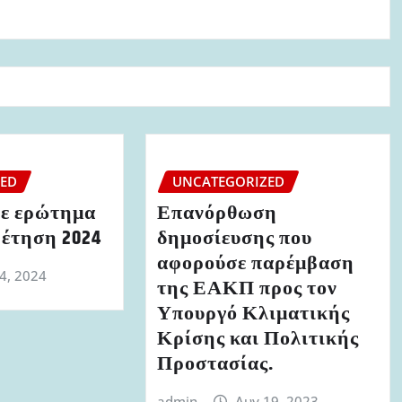
ZED
UNCATEGORIZED
ε ερώτημα
Επανόρθωση
ρέτηση 2024
δημοσίευσης που
αφορούσε παρέμβαση
 4, 2024
της ΕΑΚΠ προς τον
Υπουργό Κλιματικής
Κρίσης και Πολιτικής
Προστασίας.
admin
Αυγ 19, 2023