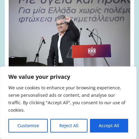
We value your privacy
ΑΠΌΣΤΡΑΤΟΙ ΠΥΡΟΣΒΈΣΤΕΣ
ΈΝΣΤΟΛΟΙ
ΠΟΛΙΤΙΚΉ
ΠΟΛΙΤΙΣΜΌΣ
ΠΥΡΟΣΒΈΣΤΕΣ
We use cookies to enhance your browsing experience,
serve personalised ads or content, and analyse our
Εκδήλωση της ΚΕ του ΚΚΕ για το
traffic. By clicking "Accept All", you consent to our use of
προσωπικό και τους απόστρατους των
cookies.
Ενόπλων Δυνάμεων και των Σωμάτων
Ασφαλείας
Customise
Reject All
Accept All
admin
Μαρ 3, 2026
0