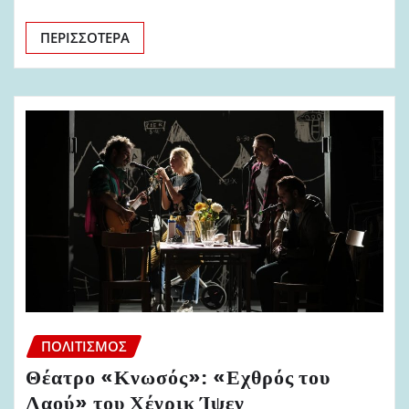
ΠΕΡΙΣΣΌΤΕΡΑ
ΠΟΛΙΤΙΣΜΌΣ
Θέατρο «Κνωσός»: «Εχθρός του
Λαού» του Χένρικ Ίψεν