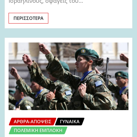
Ισραηλινούς, σφαγείς του…
ΠΕΡΙΣΣΌΤΕΡΑ
ΆΡΘΡΑ-ΑΠΌΨΕΙΣ
ΓΥΝΑΊΚΑ
ΠΟΛΕΜΙΚΉ ΕΜΠΛΟΚΉ