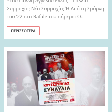
*Του Γιάννη Αγγέλου Ελλάς – Γαλλία
Συμμαχία; Νέα Συμμαχία; Ή Από τη Σμύρνη
του ’22 στα Rafale του σήμερα: Ο…
ΠΕΡΙΣΣΌΤΕΡΑ