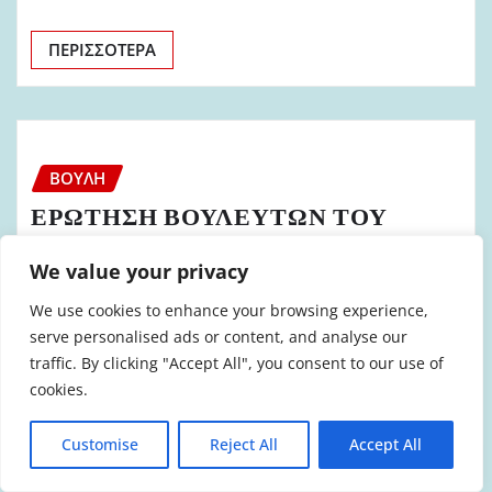
ΠΕΡΙΣΣΌΤΕΡΑ
ΒΟΥΛΉ
ΕΡΩΤΗΣΗ ΒΟΥΛΕΥΤΩΝ ΤΟΥ
Κ.Κ.Ε. ΓΙΑ ΑΜΕΣΑ ΜΕΤΡΑ ΓΙΑ
We value your privacy
ΤΗΝ ΑΝΤΙΜΕΤΩΠΙΣΗ ΤΩΝ
ΣΥΝΕΠΕΙΩΝ ΤΩΝ ΠΥΡΚΑΓΙΩΝ
We use cookies to enhance your browsing experience,
ΤΗΝ ΠΡΟΛΗΨΗ ΚΑΙ ΤΗΝ
serve personalised ads or content, and analyse our
traffic. By clicking "Accept All", you consent to our use of
ΠΥΡΟΣΒΕΣΗ
cookies.
admin
Σεπ 13, 2017
0
Customise
Reject All
Accept All
ΕΡΩΤΗΣΗ Προς τους κ.κ. Υπουργούς