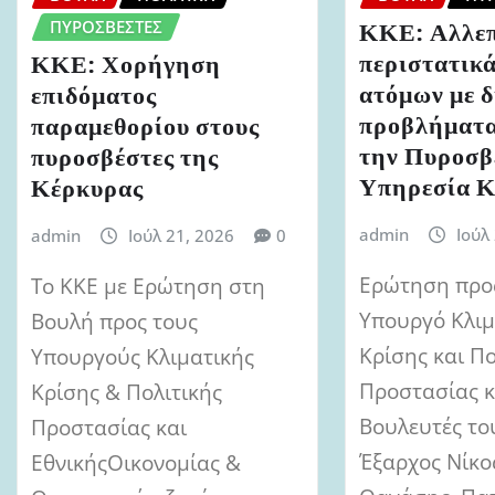
ΠΥΡΟΣΒΈΣΤΕΣ
ΚΚΕ: Αλλε
περιστατικ
ΚΚΕ: Χορήγηση
ατόμων με 
επιδόματος
προβλήματα
παραμεθορίου στους
την Πυροσβ
πυροσβέστες της
Υπηρεσία Κ
Κέρκυρας
admin
Ιούλ
admin
Ιούλ 21, 2026
0
Ερώτηση προ
Το ΚΚΕ με Ερώτηση στη
Υπουργό Κλιμ
Βουλή προς τους
Κρίσης και Πο
Υπουργούς Κλιματικής
Προστασίας κ
Κρίσης & Πολιτικής
Βουλευτές το
Προστασίας και
Έξαρχος Νίκο
ΕθνικήςΟικονομίας &