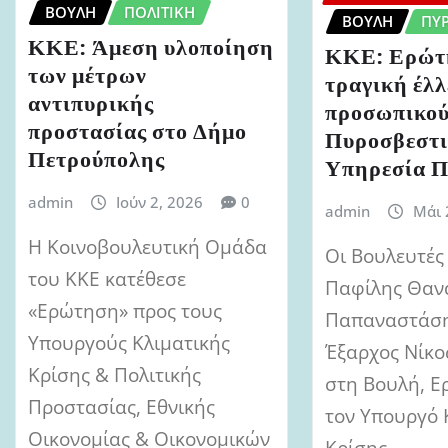
ΒΟΥΛΉ
ΠΟΛΙΤΙΚΉ
ΒΟΥΛΉ
ΠΥ
ΚΚΕ: Άμεση υλοποίηση
ΚΚΕ: Ερώτη
των μέτρων
τραγική έλ
αντιπυρικής
προσωπικού
προστασίας στο Δήμο
Πυροσβεστ
Πετρούπολης
Υπηρεσία Π
admin
Ιούν 2, 2026
0
admin
Μάι 
Η Κοινοβουλευτική Ομάδα
Οι Βουλευτές
του ΚΚΕ κατέθεσε
Παφίλης Θαν
«Ερώτηση» προς τους
Παπαναστάση
Υπουργούς Κλιματικής
Έξαρχος Νίκο
Κρίσης & Πολιτικής
στη Βουλή, Ε
Προστασίας, Εθνικής
τον Υπουργό 
Οικονομίας & Οικονομικών
Κρίσης…