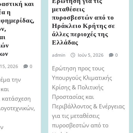
Ερώτηση για τις
ραστική και
μεταθέσεις
έα η
πυροσβεστών από το
εφημερίδας,
Ηράκλειο Κρήτης σε
ν,
άλλες περιοχές της
αι
Ελλάδας
κών
των
admin
Ιούν 5, 2026
0
 15, 2026
0
Ερώτηση προς τους
Υπουργούς Κλιματικής
έμα την
Κρίσης & Πολιτικής
 και
Προστασίας και
α κατάσχεση
Περιβάλλοντος & Ενέργειας
λογοτεχνικών,
για τις μεταθέσεις
πυροσβεστών από το
ών