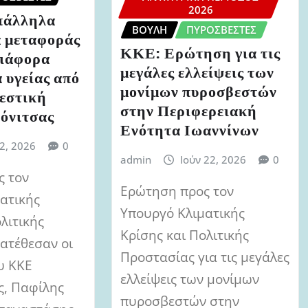
2026
πάλληλα
ΒΟΥΛΉ
ΠΥΡΟΣΒΈΣΤΕΣ
ά μεταφοράς
ΚΚΕ: Ερώτηση για τις
διάφορα
μεγάλες ελλείψεις των
 υγείας από
μονίμων πυροσβεστών
εστική
στην Περιφερειακή
όνιτσας
Ενότητα Ιωαννίνων
 2, 2026
0
admin
Ιούν 22, 2026
0
ς τον
Ερώτηση προς τον
ατικής
Υπουργό Κλιματικής
λιτικής
Κρίσης και Πολιτικής
ατέθεσαν οι
Προστασίας για τις μεγάλες
υ ΚΚΕ
ελλείψεις των μονίμων
ς, Παφίλης
πυροσβεστών στην