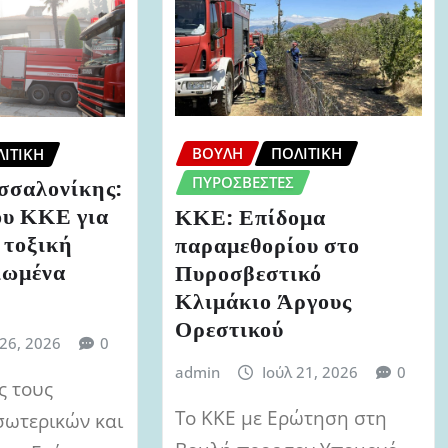
ΒΟΥΛΉ
ΠΟΛΙΤΙΚΉ
ΙΤΙΚΉ
ΠΥΡΟΣΒΈΣΤΕΣ
σσαλονίκης:
υ ΚΚΕ για
ΚΚΕ: Επίδομα
 τοξική
παραμεθορίου στο
ιωμένα
Πυροσβεστικό
Κλιμάκιο Άργους
Ορεστικού
 26, 2026
0
admin
Ιούλ 21, 2026
0
ς τους
Το ΚΚΕ με Ερώτηση στη
σωτερικών και