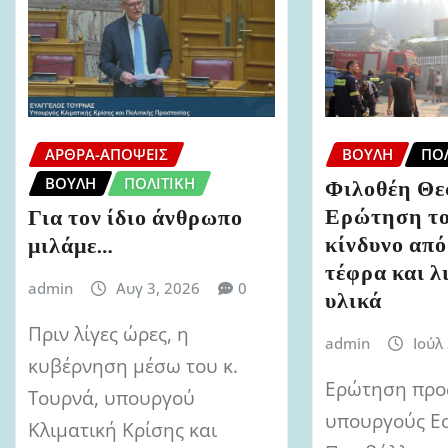
ΆΡΘΡΑ-ΑΠΌΨΕΙΣ
ΒΟΥΛΉ
ΠΟΛ
ΒΟΥΛΉ
ΠΟΛΙΤΙΚΉ
Φιλοθέη Θε
Ερώτηση το
Για τον ίδιο άνθρωπο
κίνδυνο από
μιλάμε…
τέφρα και λ
admin
Αυγ 3, 2026
0
υλικά
Πριν λίγες ώρες, η
admin
Ιούλ
κυβέρνηση μέσω του κ.
Ερώτηση προ
Τουρνά, υπουργού
υπουργούς Ε
Κλιματική Κρίσης και