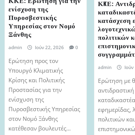
ΚΚΕ: Ερώτηση για την
ΚKΕ: Αντιδ
ενίσχυση της
καταδικαστ
Πυροσβεστικής
κατάσχεση 
Υπηρεσίας στον Νομό
λογοτεχνικώ
Ξάνθης
πολιτικών κ
επιστημονι
admin
Ιούν 22, 2026
0
συγγραμμά
Ερώτηση προς τον
admin
Ιούν
Υπουργό Κλιματικής
Κρίσης και Πολιτικής
Ερώτηση με θ
Προστασίας για την
αντιδραστική
ενίσχυση της
καταδικαστέ
Πυροσβεστικής Υπηρεσίας
εφημερίδας, 
στον Νομό Ξάνθης
πολιτικών και
κατέθεσαν βουλευτές…
επιστημονικ