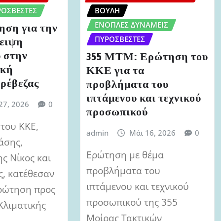
ΡΟΣΒΈΣΤΕΣ
ΒΟΥΛΉ
ΈΝΟΠΛΕΣ ΔΥΝΆΜΕΙΣ
ση για την
λειψη
ΠΥΡΟΣΒΈΣΤΕΣ
 στην
355 ΜΤΜ: Ερώτηση του
ική
ΚΚΕ για τα
ρέβεζας
προβλήματα του
ιπτάμενου και τεχνικού
27, 2026
0
προσωπικού
 του ΚΚΕ,
admin
Μάι 16, 2026
0
άσης,
Ερώτηση με θέμα
ς Νίκος και
προβλήματα του
ς, κατέθεσαν
ιπτάμενου και τεχνικού
ρώτηση προς
προσωπικού της 355
Κλιματικής
Μοίρας Τακτικών