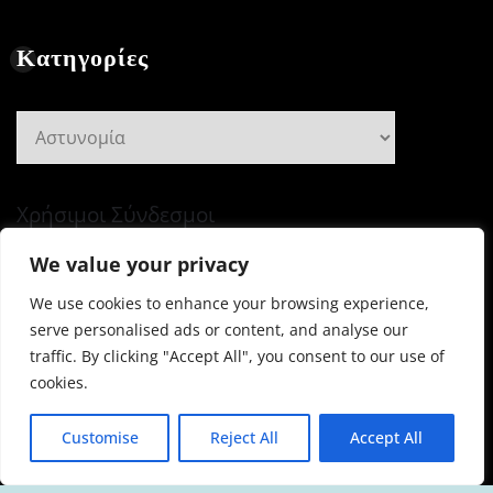
Κατηγορίες
Κατηγορίες
Χρήσιμοι Σύνδεσμοι
We value your privacy
We use cookies to enhance your browsing experience,
serve personalised ads or content, and analyse our
Πνευματικά Δικαιώματα © 2026 | Με την δύναμη του
traffic. By clicking "Accept All", you consent to our use of
WordPress
|
Newsio
από
ThemeArile
cookies.
ΧΡΗΣΙΜΟΙ
Ποια
Νομοθεσία
ΤΕΥΧΗ ΤΗΣ
Customise
Reject All
Accept All
ΣΥΝΔΕΣΜΟΙ
είναι
– Υγιεινή &
ΦΩΝΗΣ ΤΟΥ