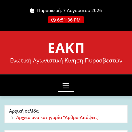
Μετάβαση
Παρασκευή, 7 Αυγούστου 2026
στο
6:51:38 PM
περιεχόμενο
ΕΑΚΠ
Ενωτική Αγωνιστική Κίνηση Πυροσβεστών
Αρχική σελίδα
Αρχείο ανά κατηγορία "Άρθρα-Απόψεις"