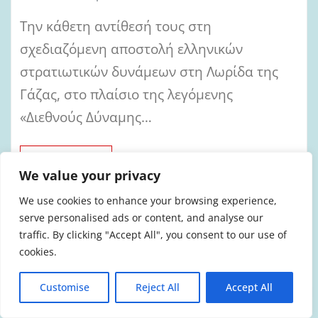
Την κάθετη αντίθεσή τους στη
σχεδιαζόμενη αποστολή ελληνικών
στρατιωτικών δυνάμεων στη Λωρίδα της
Γάζας, στο πλαίσιο της λεγόμενης
«Διεθνούς Δύναμης…
ΠΕΡΙΣΣΌΤΕΡΑ
We value your privacy
We use cookies to enhance your browsing experience,
serve personalised ads or content, and analyse our
traffic. By clicking "Accept All", you consent to our use of
ΆΡΘΡΑ-ΑΠΌΨΕΙΣ
cookies.
Ατομική ευθύνη, επιχειρηματική
λειτουργία και στο βάθος… πολεμική
Customise
Reject All
Accept All
εμπλοκή στην Πολιτική Προστασία