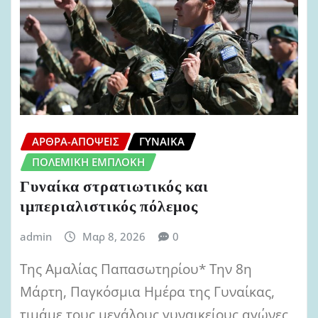
ΆΡΘΡΑ-ΑΠΌΨΕΙΣ
ΓΥΝΑΊΚΑ
ΠΟΛΕΜΙΚΉ ΕΜΠΛΟΚΉ
Γυναίκα στρατιωτικός και
ιμπεριαλιστικός πόλεμος
admin
Μαρ 8, 2026
0
Της Αμαλίας Παπασωτηρίου* Την 8η
Μάρτη, Παγκόσμια Ημέρα της Γυναίκας,
τιμάμε τους μεγάλους γυναικείους αγώνες