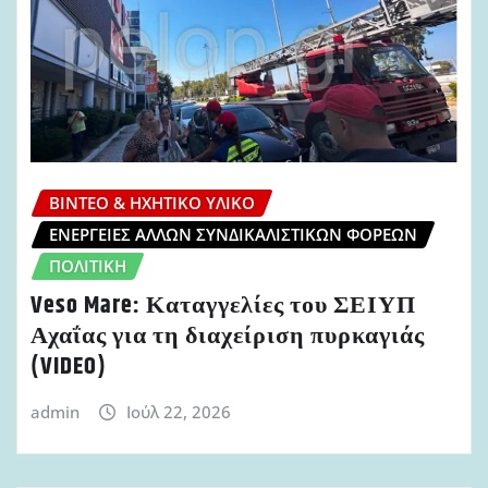
ΒΊΝΤΕΟ & ΗΧΗΤΙΚΌ ΥΛΙΚΌ
ΕΝΈΡΓΕΙΕΣ ΆΛΛΩΝ ΣΥΝΔΙΚΑΛΙΣΤΙΚΏΝ ΦΟΡΈΩΝ
ΠΟΛΙΤΙΚΉ
Veso Mare: Καταγγελίες του ΣΕΙΥΠ
Αχαΐας για τη διαχείριση πυρκαγιάς
(VIDEO)
admin
Ιούλ 22, 2026