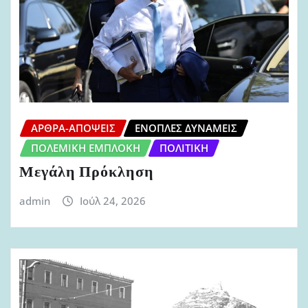
ΆΡΘΡΑ-ΑΠΌΨΕΙΣ
ΈΝΟΠΛΕΣ ΔΥΝΆΜΕΙΣ
ΠΟΛΕΜΙΚΉ ΕΜΠΛΟΚΉ
ΠΟΛΙΤΙΚΉ
Μεγάλη Πρόκληση
admin
Ιούλ 24, 2026