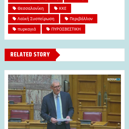
Θεσσαλονίκη
ΚΚΕ
Λαϊκή Συσπείρωση
Περιβάλλον
πυρκαγιά
ΠΥΡΟΣΒΕΣΤΙΚΗ
RELATED STORY