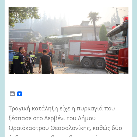
E
m
a
Τραγική κατάληξη είχε η πυρκαγιά που
i
l
ξέσπασε στο Δερβένι του Δήμου
Ωραιόκαστρου Θεσσαλονίκης, καθώς δύο