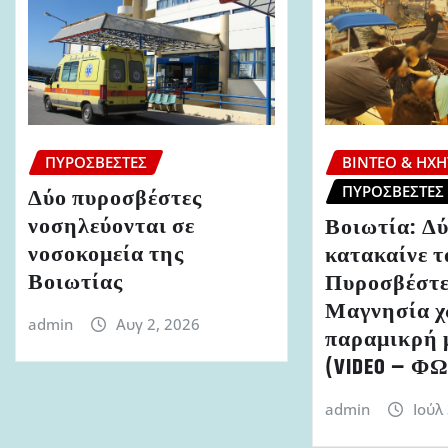
ΠΥΡΟΣΒΈΣΤΕΣ
ΒΊΝΤΕΟ & ΗΧΗ
ΠΥΡΟΣΒΈΣΤΕΣ
Δύο πυροσβέστες
νοσηλεύονται σε
Βοιωτία: Δύ
νοσοκομεία της
κατακαίνε τ
Βοιωτίας
Πυροσβέστε
Μαγνησία χ
admin
Αυγ 2, 2026
παραμικρή 
(VIDEO – Φ
admin
Ιούλ