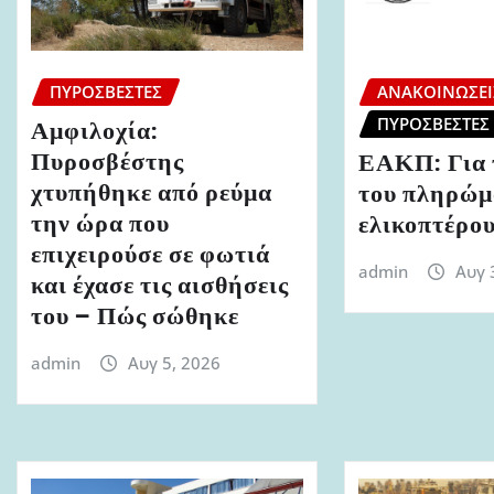
ΠΥΡΟΣΒΈΣΤΕΣ
ΑΝΑΚΟΙΝΏΣΕΙ
ΠΥΡΟΣΒΈΣΤΕΣ
Αμφιλοχία:
Πυροσβέστης
ΕΑΚΠ: Για 
χτυπήθηκε από ρεύμα
του πληρώμ
την ώρα που
ελικοπτέρο
επιχειρούσε σε φωτιά
admin
Αυγ 
και έχασε τις αισθήσεις
του – Πώς σώθηκε
admin
Αυγ 5, 2026