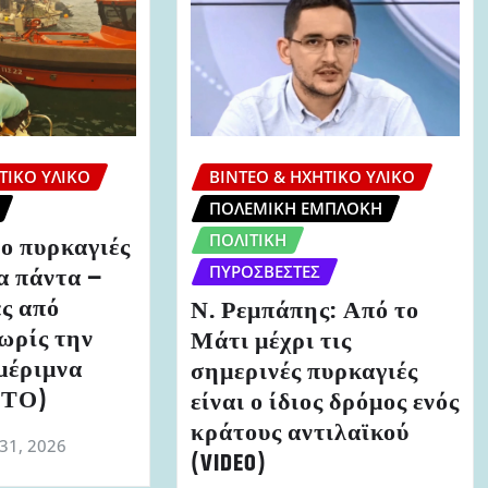
ΤΙΚΌ ΥΛΙΚΌ
ΒΊΝΤΕΟ & ΗΧΗΤΙΚΌ ΥΛΙΚΌ
ΠΟΛΕΜΙΚΉ ΕΜΠΛΟΚΉ
ΠΟΛΙΤΙΚΉ
ο πυρκαγιές
α πάντα –
ΠΥΡΟΣΒΈΣΤΕΣ
ς από
Ν. Ρεμπάπης: Από το
ωρίς την
Μάτι μέχρι τις
μέριμνα
σημερινές πυρκαγιές
ΩΤΟ)
είναι ο ίδιος δρόμος ενός
κράτους αντιλαϊκού
 31, 2026
(VIDEO)