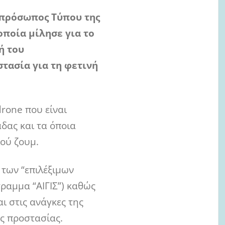
κπρόσωπος Τύπου της
ποία μίλησε για το
ή του
τασία για τη φετινή
rone που είναι
άδας και τα όποια
ού ζουμ.
 των “επιλέξιμων
ραμμα “ΑΙΓΙΣ”) καθώς
ι στις ανάγκες της
ής προστασίας.