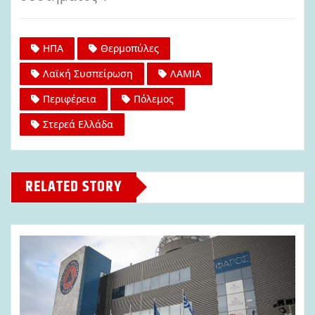
ΗΠΑ
Θερμοπύλες
Λαϊκή Συσπείρωση
ΛΑΜΙΑ
Περιφέρεια
Πόλεμος
Στερεά Ελλάδα
RELATED STORY