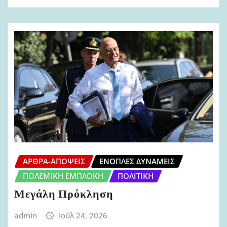
ΆΡΘΡΑ-ΑΠΌΨΕΙΣ
ΈΝΟΠΛΕΣ ΔΥΝΆΜΕΙΣ
ΠΟΛΕΜΙΚΉ ΕΜΠΛΟΚΉ
ΠΟΛΙΤΙΚΉ
Μεγάλη Πρόκληση
admin
Ιούλ 24, 2026