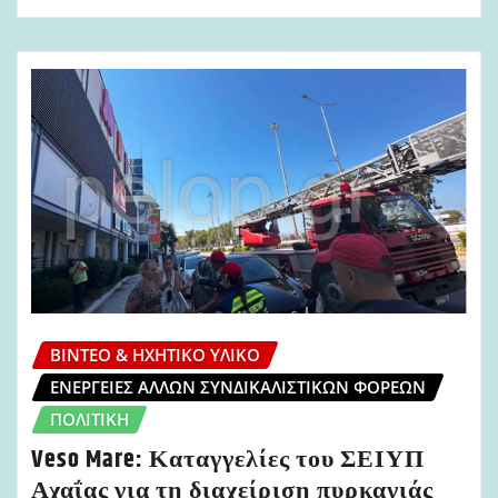
ΒΊΝΤΕΟ & ΗΧΗΤΙΚΌ ΥΛΙΚΌ
ΕΝΈΡΓΕΙΕΣ ΆΛΛΩΝ ΣΥΝΔΙΚΑΛΙΣΤΙΚΏΝ ΦΟΡΈΩΝ
ΠΟΛΙΤΙΚΉ
Veso Mare: Καταγγελίες του ΣΕΙΥΠ
Αχαΐας για τη διαχείριση πυρκαγιάς