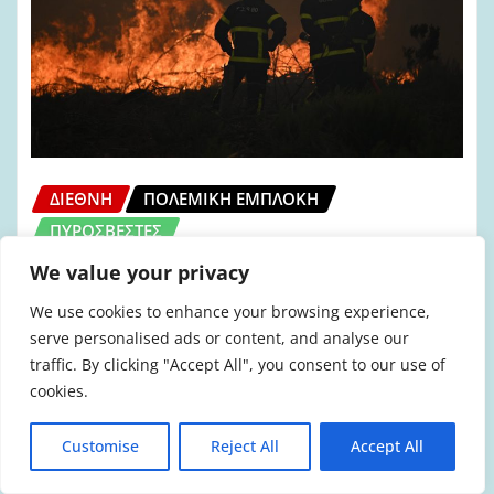
ΔΙΕΘΝΉ
ΠΟΛΕΜΙΚΉ ΕΜΠΛΟΚΉ
ΠΥΡΟΣΒΈΣΤΕΣ
Γαλλία-Ισπανία: Το αστικό κράτος
We value your privacy
είναι επιλεκτικά ανίκανο «όπου γης»
We use cookies to enhance your browsing experience,
serve personalised ads or content, and analyse our
admin
Ιούλ 26, 2026
traffic. By clicking "Accept All", you consent to our use of
cookies.
Customise
Reject All
Accept All