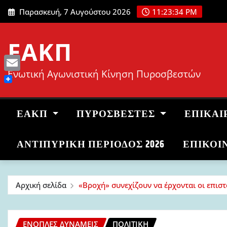
Μετάβαση
Παρασκευή, 7 Αυγούστου 2026
11:23:35 PM
στο
περιεχόμενο
ΕΑΚΠ
Ενωτική Αγωνιστική Κίνηση Πυροσβεστών
Email
ΕΑΚΠ
ΠΥΡΟΣΒΈΣΤΕΣ
ΕΠΙΚΑΙ
ΑΝΤΙΠΥΡΙΚΉ ΠΕΡΊΟΔΟΣ 2026
ΕΠΙΚΟΙ
Αρχική σελίδα
«Βροχή» συνεχίζουν να έρχονται οι επισ
ΈΝΟΠΛΕΣ ΔΥΝΆΜΕΙΣ
ΠΟΛΙΤΙΚΉ