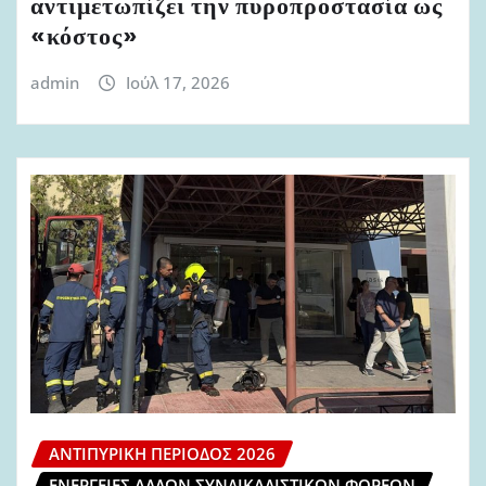
αντιμετωπίζει την πυροπροστασία ως
«κόστος»
admin
Ιούλ 17, 2026
ΑΝΤΙΠΥΡΙΚΉ ΠΕΡΊΟΔΟΣ 2026
ΕΝΈΡΓΕΙΕΣ ΆΛΛΩΝ ΣΥΝΔΙΚΑΛΙΣΤΙΚΏΝ ΦΟΡΈΩΝ