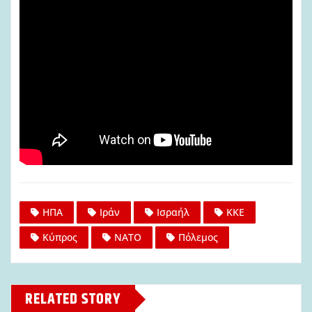
ΗΠΑ
Ιράν
Ισραήλ
ΚΚΕ
Κύπρος
ΝΑΤΟ
Πόλεμος
RELATED STORY