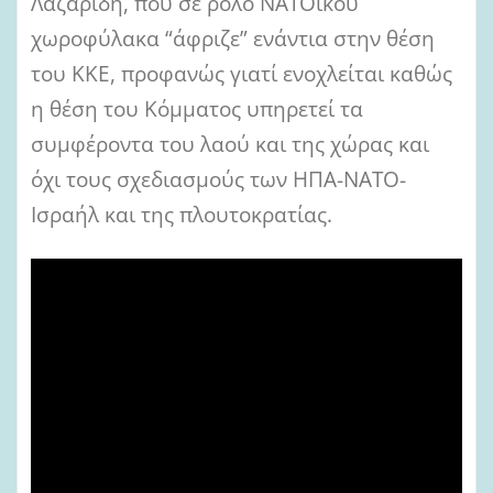
Λαζαρίδη, που σε ρόλο ΝΑΤΟϊκού
χωροφύλακα “άφριζε” ενάντια στην θέση
του ΚΚΕ, προφανώς γιατί ενοχλείται καθώς
η θέση του Κόμματος υπηρετεί τα
συμφέροντα του λαού και της χώρας και
όχι τους σχεδιασμούς των ΗΠΑ-ΝΑΤΟ-
Ισραήλ και της πλουτοκρατίας.