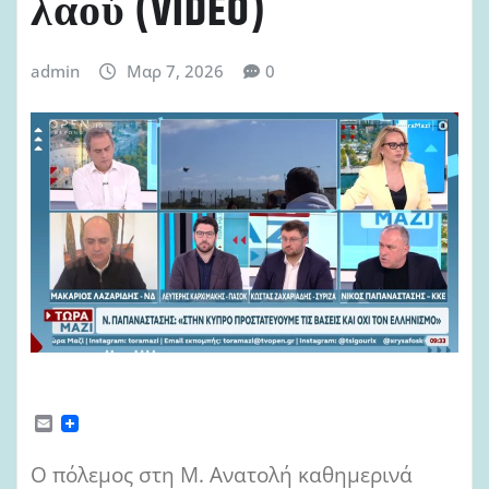
λαού (VIDEO)
admin
Μαρ 7, 2026
0
E
m
a
Ο πόλεμος στη Μ. Ανατολή καθημερινά
i