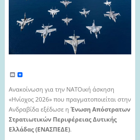
E
m
a
Ανακοίνωση για την ΝΑΤΟική άσκηση
i
l
«Ηνίοχος 2026» που πραγματοποιείται στην
Ανδραβίδα εξέδωσε η
Ένωση Απόστρατων
Στρατιωτικών Περιφέρειας Δυτικής
Ελλάδας (ΕΝΑΣΠΕΔΕ)
.