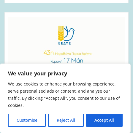
We value your privacy
We use cookies to enhance your browsing experience,
serve personalised ads or content, and analyse our
ΒΊΝΤΕΟ & ΗΧΗΤΙΚΌ ΥΛΙΚΌ
traffic. By clicking "Accept All", you consent to our use of
ΕΝΈΡΓΕΙΕΣ ΆΛΛΩΝ ΣΥΝΔΙΚΑΛΙΣΤΙΚΏΝ ΦΟΡΈΩΝ
cookies.
ΠΟΛΙΤΙΚΉ
ΕΕΔΥΕ: Όλοι στην 43η Μαραθώνια
Customise
Reject All
Accept All
Πορεία Ειρήνης την Κυριακή 17 Μάη