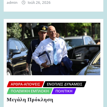
admin
Ιούλ 26, 2026
ΆΡΘΡΑ-ΑΠΌΨΕΙΣ
ΈΝΟΠΛΕΣ ΔΥΝΆΜΕΙΣ
ΠΟΛΕΜΙΚΉ ΕΜΠΛΟΚΉ
ΠΟΛΙΤΙΚΉ
Μεγάλη Πρόκληση