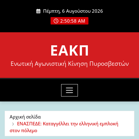
Μετάβαση
Πέμπτη, 6 Αυγούστου 2026
στο
2:51:00 AM
περιεχόμενο
ΕΑΚΠ
Ενωτική Αγωνιστική Κίνηση Πυροσβεστών
Αρχική σελίδα
ΕΝΑΣΠΕΔΕ: Καταγγέλλει την ελληνική εμπλοκή
στον πόλεμο