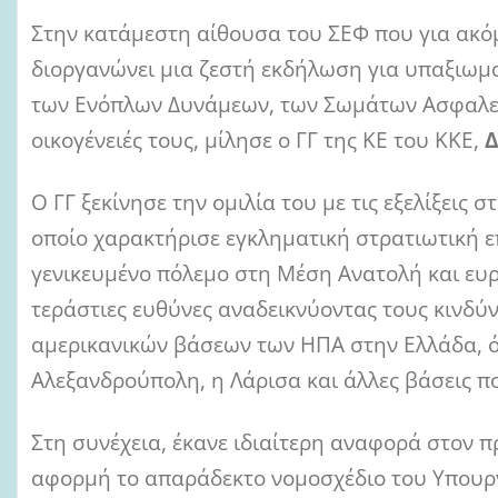
a
Στην κατάμεστη αίθουσα του ΣΕΦ που για ακόμ
i
l
διοργανώνει μια ζεστή εκδήλωση για υπαξιωμα
των Ενόπλων Δυνάμεων, των Σωμάτων Ασφαλεία
οικογένειές τους, μίλησε ο ΓΓ της ΚΕ του ΚΚΕ,
Δ
Ο ΓΓ ξεκίνησε την ομιλία του με τις εξελίξεις 
οποίο χαρακτήρισε εγκληματική στρατιωτική επ
γενικευμένο πόλεμο στη Μέση Ανατολή και ευρ
τεράστιες ευθύνες αναδεικνύοντας τους κινδύν
αμερικανικών βάσεων των ΗΠΑ στην Ελλάδα, ό
Αλεξανδρούπολη, η Λάρισα και άλλες βάσεις π
Στη συνέχεια, έκανε ιδιαίτερη αναφορά στον
αφορμή το απαράδεκτο νομοσχέδιο του Υπουργ