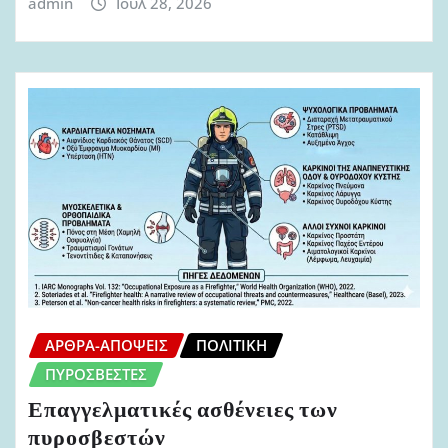
admin
Ιούλ 28, 2026
ΆΡΘΡΑ-ΑΠΌΨΕΙΣ
ΠΟΛΙΤΙΚΉ
ΠΥΡΟΣΒΈΣΤΕΣ
Επαγγελματικές ασθένειες των
πυροσβεστών