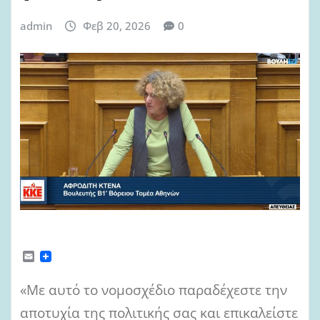
admin
Φεβ 20, 2026
0
E
m
a
«Με αυτό το νομοσχέδιο παραδέχεστε την
i
l
αποτυχία της πολιτικής σας και επικαλείστε