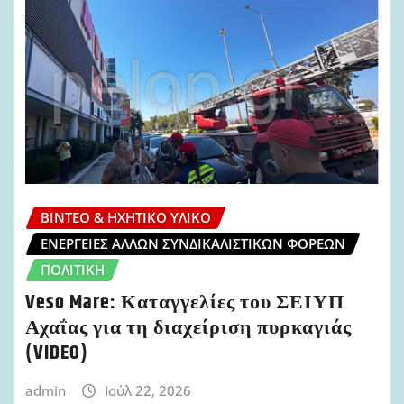
ΒΊΝΤΕΟ & ΗΧΗΤΙΚΌ ΥΛΙΚΌ
ΕΝΈΡΓΕΙΕΣ ΆΛΛΩΝ ΣΥΝΔΙΚΑΛΙΣΤΙΚΏΝ ΦΟΡΈΩΝ
ΠΟΛΙΤΙΚΉ
Veso Mare: Καταγγελίες του ΣΕΙΥΠ
Αχαΐας για τη διαχείριση πυρκαγιάς
(VIDEO)
admin
Ιούλ 22, 2026