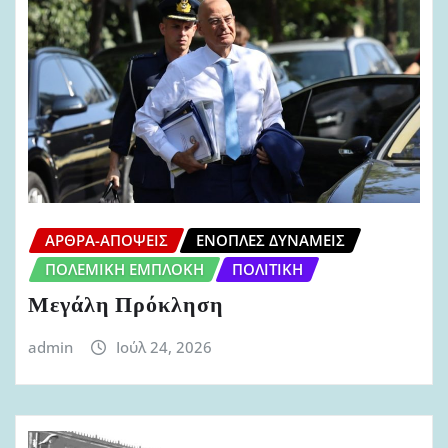
ΆΡΘΡΑ-ΑΠΌΨΕΙΣ
ΈΝΟΠΛΕΣ ΔΥΝΆΜΕΙΣ
ΠΟΛΕΜΙΚΉ ΕΜΠΛΟΚΉ
ΠΟΛΙΤΙΚΉ
Μεγάλη Πρόκληση
admin
Ιούλ 24, 2026