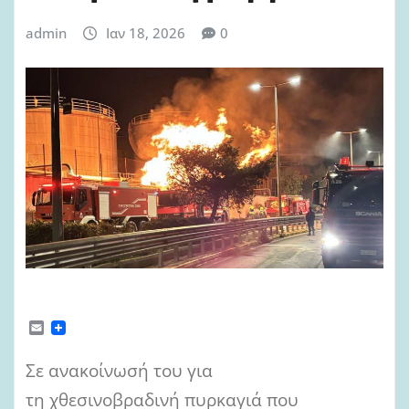
admin
Ιαν 18, 2026
0
E
m
a
Σε ανακοίνωσή του για
i
l
τη χθεσινοβραδινή πυρκαγιά που