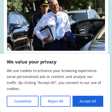
ΆΡΘΡΑ-ΑΠΌΨΕΙΣ
ΈΝΟΠΛΕΣ ΔΥΝΆΜΕΙΣ
We value your privacy
ΠΟΛΕΜΙΚΉ ΕΜΠΛΟΚΉ
ΠΟΛΙΤΙΚΉ
We use cookies to enhance your browsing experience,
Μεγάλη Πρόκληση
serve personalised ads or content, and analyse our
traffic. By clicking "Accept All", you consent to our use of
admin
Ιούλ 24, 2026
cookies.
Customise
Reject All
Accept All