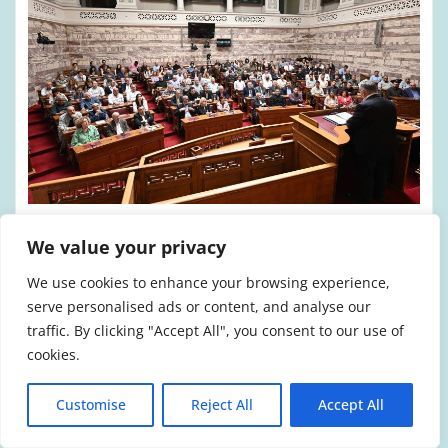
ΑΝΤΙΠΥΡΙΚΉ ΠΕΡΊΟΔΟΣ 2026
ΒΟΥΛΉ
We value your privacy
ΠΥΡΟΣΒΈΣΤΕΣ
We use cookies to enhance your browsing experience,
ΚΚΕ: Λήψη άμεσων μέτρων για την
serve personalised ads or content, and analyse our
αντιπυρική περίοδο 2026
traffic. By clicking "Accept All", you consent to our use of
cookies.
admin
Μάι 5, 2026
Customise
Reject All
Accept All