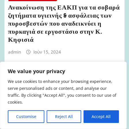
Ανακοίνωση της ΕΑΚΠ για τα σοβαρά
ζητήματα υγιεινής & ασφάλειας των
πυροσβεστών που αναδεικνύει η
πυρκαγιά σε εργοστάσιο στην Κ.
Κηφισιά
admin
Ιούν 15, 2024
We value your privacy
We use cookies to enhance your browsing experience,
ΔΕΛΤΊΑ ΤΎΠΟΥ ΕΑΚΠ
serve personalised ads or content, and analyse our
traffic. By clicking "Accept All", you consent to our use of
Ανακοίνωση ΕΑΚΠ για τα
cookies.
αποτελέσματα του 26ου τακτικού
Συνεδρίου της ΠΟΕΥΠΣ 2024
Customise
Reject All
Accept All
admin
Ιούν 10, 2024