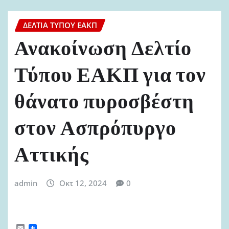
ΔΕΛΤΊΑ ΤΎΠΟΥ ΕΑΚΠ
Ανακοίνωση Δελτίο
Τύπου ΕΑΚΠ για τον
θάνατο πυροσβέστη
στον Ασπρόπυργο
Αττικής
admin
Οκτ 12, 2024
0
E