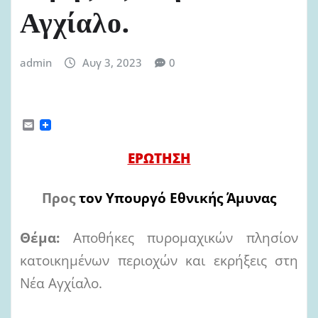
Αγχίαλο.
admin
Αυγ 3, 2023
0
E
m
a
ΕΡΩΤΗΣΗ
i
l
Προς
τον Υπουργό Εθνικής Άμυνας
Θέμα:
Αποθήκες πυρομαχικών πλησίον
κατοικημένων περιοχών και εκρήξεις στη
Νέα Αγχίαλο.