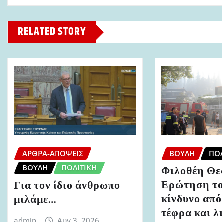
RELATED STORY
ΆΡΘΡΑ-ΑΠΌΨΕΙΣ
ΒΟΥΛΉ
ΠΟΛ
ΒΟΥΛΉ
ΠΟΛΙΤΙΚΉ
Φιλοθέη Θε
Ερώτηση το
Για τον ίδιο άνθρωπο
κίνδυνο από
μιλάμε…
τέφρα και λ
admin
Αυγ 3, 2026