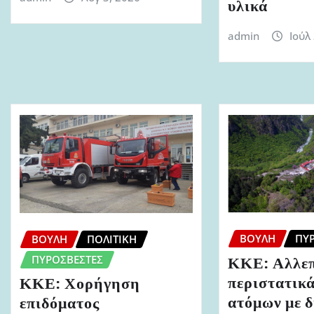
υλικά
admin
Ιούλ
ΒΟΥΛΉ
ΠΥ
ΒΟΥΛΉ
ΠΟΛΙΤΙΚΉ
ΠΥΡΟΣΒΈΣΤΕΣ
ΚΚΕ: Αλλε
περιστατικ
ΚΚΕ: Χορήγηση
ατόμων με 
επιδόματος