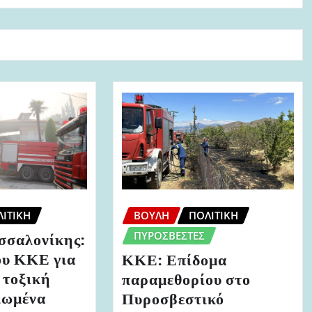
ΒΟΥΛΉ
ΠΟΛΙΤΙΚΉ
ΙΤΙΚΉ
ΠΥΡΟΣΒΈΣΤΕΣ
σσαλονίκης:
υ ΚΚΕ για
ΚΚΕ: Επίδομα
 τοξική
παραμεθορίου στο
ιωμένα
Πυροσβεστικό