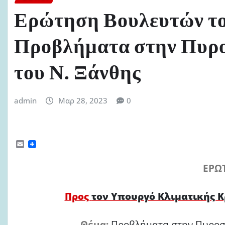
Ερώτηση Βουλευτών το
Προβλήματα στην Πυρ
του Ν. Ξάνθης
admin
Μαρ 28, 2023
0
E
m
a
ΕΡΩ
i
l
Προς
τον Υπουργό Κλιματικής Κ
Θέμα:
Προβλήματα στην Πυροσβ