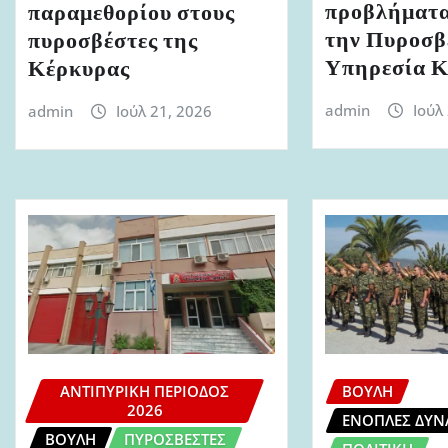
προβλήματα
παραμεθορίου στους
την Πυροσβ
πυροσβέστες της
Υπηρεσία Κ
Κέρκυρας
admin
Ιούλ
admin
Ιούλ 21, 2026
ΑΝΤΙΠΥΡΙΚΉ ΠΕΡΊΟΔΟΣ
ΒΟΥΛΉ
2026
ΈΝΟΠΛΕΣ ΔΥΝ
ΒΟΥΛΉ
ΠΥΡΟΣΒΈΣΤΕΣ