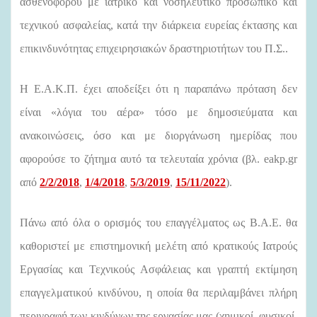
ασθενοφόρου με ιατρικό και νοσηλευτικό προσωπικό και
τεχνικού ασφαλείας, κατά την διάρκεια ευρείας έκτασης και
επικινδυνότητας επιχειρησιακών δραστηριοτήτων του Π.Σ..
Η Ε.Α.Κ.Π. έχει αποδείξει ότι η παραπάνω πρόταση δεν
είναι «λόγια του αέρα» τόσο με δημοσιεύματα και
ανακοινώσεις, όσο και με διοργάνωση ημερίδας που
αφορούσε το ζήτημα αυτό τα τελευταία χρόνια (βλ.
eakp
.
gr
από
2/2/2018
,
1/4/2018
,
5/3/2019
,
15/11/2022
).
Πάνω από όλα ο ορισμός του επαγγέλματος ως Β.Α.Ε. θα
καθοριστεί με επιστημονική μελέτη από κρατικούς Ιατρούς
Εργασίας και Τεχνικούς Ασφάλειας και γραπτή εκτίμηση
επαγγελματικού κινδύνου, η οποία θα περιλαμβάνει πλήρη
περιγραφή των κινδύνων της εργασίας μας (χημικοί, φυσικοί,