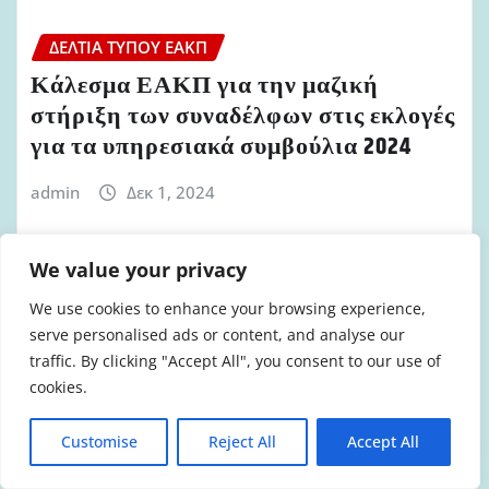
ΔΕΛΤΊΑ ΤΎΠΟΥ ΕΑΚΠ
Κάλεσμα ΕΑΚΠ για την μαζική
στήριξη των συναδέλφων στις εκλογές
για τα υπηρεσιακά συμβούλια 2024
admin
Δεκ 1, 2024
We value your privacy
We use cookies to enhance your browsing experience,
ΔΕΛΤΊΑ ΤΎΠΟΥ ΕΑΚΠ
serve personalised ads or content, and analyse our
Κάλεσμα ΕΑΚΠ για συμμετοχή στην
traffic. By clicking "Accept All", you consent to our use of
cookies.
απεργία στις 20 Νοεμρίου 2024
admin
Νοέ 19, 2024
Customise
Reject All
Accept All