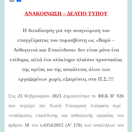
m
a
i
ΑΝΑΚΟΙΝΩΣΗ – ΔΕΛΤΙΟ ΤΥΠΟΥ
l
Η διεκδίκηση για την αναγνώριση του
επαγγέλματος του πυροσβέστη ως «Βαρύ –
Ανθυγιεινό και Επικίνδυνο» δεν είναι μόνο ένα
επίδομα, αλλά ένα ολόκληρο πλαίσιο προστασίας
της υγείας κα της ασφάλειας
όλων των
εργαζομένων χωρίς εξαιρέσεις στο Π.Σ.!!!
Στις
23
Φεβρουαρίου
2023
δημοσιεύτηκε το
ΦΕΚ Β’ 926
που περιέχει την Κοινή Υπουργική Απόφαση περί
«επιδόματος επικίνδυνης και ανθυγιεινής εργασίας του
άρθρου
18
του
ν.4354/2015 (Α’ 176)
των υπαλλήλων του