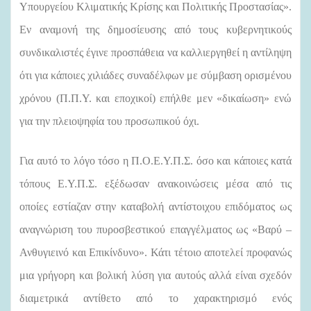
Υπουργείου Κλιματικής Κρίσης και Πολιτικής Προστασίας».
Εν αναμονή της δημοσίευσης από τους κυβερνητικούς
συνδικαλιστές έγινε προσπάθεια να καλλιεργηθεί η αντίληψη
ότι για κάποιες χιλιάδες συναδέλφων με σύμβαση ορισμένου
χρόνου (Π.Π.Υ. και εποχικοί) επήλθε μεν «δικαίωση» ενώ
για την πλειοψηφία του προσωπικού όχι.
Για αυτό το λόγο τόσο η Π.Ο.Ε.Υ.Π.Σ. όσο και κάποιες κατά
τόπους Ε.Υ.Π.Σ. εξέδωσαν ανακοινώσεις μέσα από τις
οποίες εστίαζαν στην καταβολή αντίστοιχου επιδόματος ως
αναγνώριση του πυροσβεστικού επαγγέλματος ως «Βαρύ –
Ανθυγιεινό και Επικίνδυνο». Κάτι τέτοιο αποτελεί προφανώς
μια γρήγορη και βολική λύση για αυτούς αλλά είναι σχεδόν
διαμετρικά αντίθετο από το χαρακτηρισμό ενός