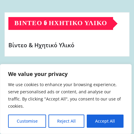
ΒΊΝΤΕΟ & ΗΧΗΤΙΚΌ ΥΛΙΚΌ
Βίντεο & Ηχητικό Υλικό
We value your privacy
ΑΡΧΕΊΟ
We use cookies to enhance your browsing experience,
serve personalised ads or content, and analyse our
traffic. By clicking "Accept All", you consent to our use of
Αύγουστος 2026
(6)
cookies.
Ιούλιος 2026
(41)
Ιούνιος 2026
(29)
Customise
Reject All
Accept All
Μάιος 2026
(33)