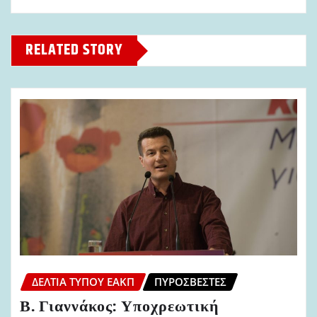
RELATED STORY
ΔΕΛΤΊΑ ΤΎΠΟΥ ΕΑΚΠ
ΠΥΡΟΣΒΈΣΤΕΣ
Β. Γιαννάκος: Υποχρεωτική