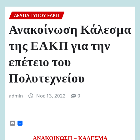
ΔΕΛΤΊΑ ΤΎΠΟΥ ΕΑΚΠ
Ανακοίνωση Κάλεσμα
της ΕΑΚΠ για την
επέτειο του
Πολυτεχνείου
admin
Νοέ 13, 2022
0
E
m
a
i
ΑΝΑΚΟΙΝΩΣΗ – ΚΑΛΕΣΜΑ