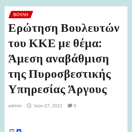
ΒΟΥΛΉ
Ερώτηση Βουλευτών
του ΚΚΕ με θέμα:
Άμεση αναβάθμιση
της Πυροσβεστικής
Υπηρεσίας Άργους
admin
Ιούν 27, 2022
0
E