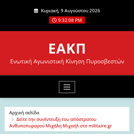
Μετάβαση
Κυριακή, 9 Αυγούστου 2026
στο
9:32:10 PM
περιεχόμενο
ΕΑΚΠ
Ενωτική Αγωνιστική Κίνηση Πυροσβεστών
Αρχική σελίδα
Δείτε την συνέντευξη του απόστρατου
Ανθυποπυραγού Μιχάλη Μιχαήλ στο militaire.gr