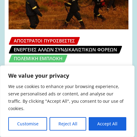
ΑΠΌΣΤΡΑΤΟΙ ΠΥΡΟΣΒΈΣΤΕΣ
ΕΝΈΡΓΕΙΕΣ ΆΛΛΩΝ ΣΥΝΔΙΚΑΛΙΣΤΙΚΏΝ ΦΟΡΈΩΝ
ΠΟΛΕΜΙΚΉ ΕΜΠΛΟΚΉ
ΠΕΑΠΣ: Να μην εμπλακεί η χώρα μας
We value your privacy
σ’ αυτόν τον άδικο ιμπεριαλιστικό
πόλεμο
We use cookies to enhance your browsing experience,
serve personalised ads or content, and analyse our
admin
Μαρ 9, 2026
traffic. By clicking "Accept All", you consent to our use of
cookies.
Customise
Reject All
Accept All