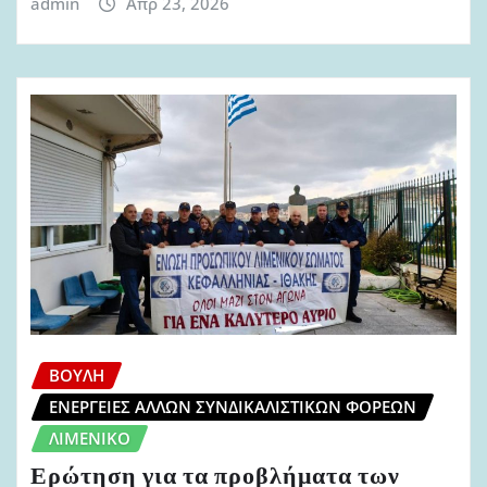
admin
Απρ 23, 2026
ΒΟΥΛΉ
ΕΝΈΡΓΕΙΕΣ ΆΛΛΩΝ ΣΥΝΔΙΚΑΛΙΣΤΙΚΏΝ ΦΟΡΈΩΝ
ΛΙΜΕΝΙΚΌ
Ερώτηση για τα προβλήματα των