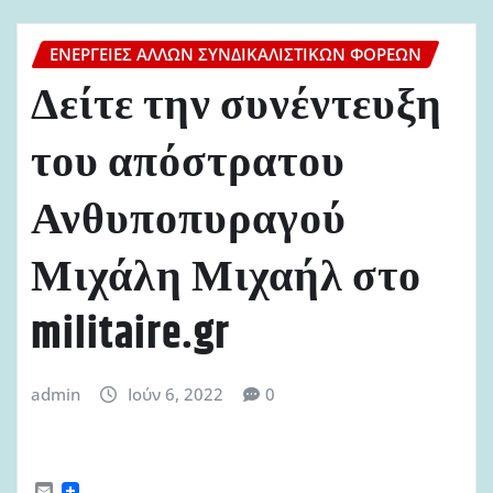
ΕΝΈΡΓΕΙΕΣ ΆΛΛΩΝ ΣΥΝΔΙΚΑΛΙΣΤΙΚΏΝ ΦΟΡΈΩΝ
Δείτε την συνέντευξη
του απόστρατου
Ανθυποπυραγού
Μιχάλη Μιχαήλ στο
militaire.gr
admin
Ιούν 6, 2022
0
E