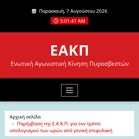
Μετάβαση
Παρασκευή, 7 Αυγούστου 2026
στο
5:01:43 AM
περιεχόμενο
ΕΑΚΠ
Ενωτική Αγωνιστική Κίνηση Πυροσβεστών
Αρχική σελίδα
Παρέμβαση της Ε.Α.Κ.Π. για τον τρόπο
υπολογισμού των ωρών από γενική επιφυλακή