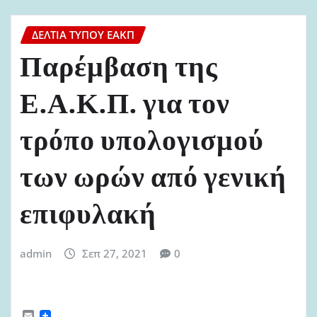
ΔΕΛΤΊΑ ΤΎΠΟΥ ΕΑΚΠ
Παρέμβαση της
Ε.Α.Κ.Π. για τον
τρόπο υπολογισμού
των ωρών από γενική
επιφυλακή
admin
Σεπ 27, 2021
0
E