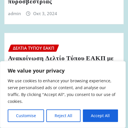
πυροσβέστριας
admin
Οκτ 3, 2024
ΔΕΛΤΊΑ ΤΎΠΟΥ ΕΑΚΠ
Ανακοίνωση Δελτίο Τύπου ΕΑΚΠ με
αφορμή την καταστροφική πυρκαγιά
We value your privacy
στην Κορινθία
We use cookies to enhance your browsing experience,
admin
Οκτ 2, 2024
serve personalised ads or content, and analyse our
traffic. By clicking "Accept All", you consent to our use of
cookies.
Customise
Reject All
Accept All
ΔΕΛΤΊΑ ΤΎΠΟΥ ΕΑΚΠ