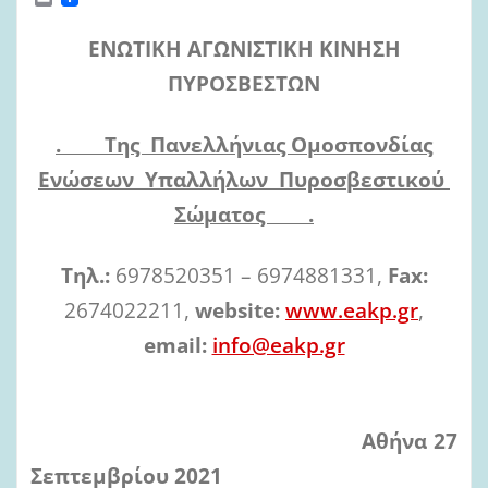
m
a
ΕΝΩΤΙΚΗ ΑΓΩΝΙΣΤΙΚΗ ΚΙΝΗΣΗ
i
l
ΠΥΡΟΣΒΕΣΤΩΝ
. Της Πανελλήνιας Ομοσπονδίας
Ενώσεων Υπαλλήλων Πυροσβεστικού
Σώματος .
Τηλ
.:
6978520351 – 6974881331,
Fax:
2674022211,
website:
www.eakp.gr
,
email:
info@eakp.gr
Αθήνα 27
Σεπτεμβρίου 2021