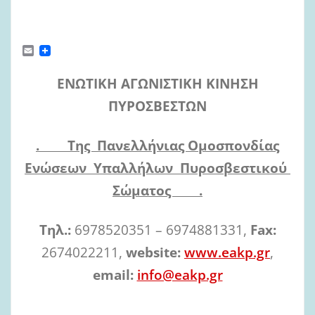
E
m
a
ΕΝΩΤΙΚΗ ΑΓΩΝΙΣΤΙΚΗ ΚΙΝΗΣΗ
i
l
ΠΥΡΟΣΒΕΣΤΩΝ
. Της Πανελλήνιας Ομοσπονδίας
Ενώσεων Υπαλλήλων Πυροσβεστικού
Σώματος .
Τηλ
.:
6978520351 – 6974881331,
Fax:
2674022211,
website:
www.eakp.gr
,
email:
info@eakp.gr