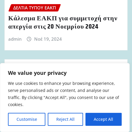
ΔΕΛΤΊΑ ΤΎΠΟΥ ΕΑΚΠ
Κάλεσμα ΕΑΚΠ για συμμετοχή στην
απεργία στις 20 Νοεμρίου 2024
admin
Νοέ 19, 2024
We value your privacy
ΔΕΛΤΊΑ ΤΎΠΟΥ ΕΑΚΠ
We use cookies to enhance your browsing experience,
Ανακοίνωση Δελτίο Τύπου για τον
serve personalised ads or content, and analyse our
θάνατο συναδέλφου και τους
traffic. By clicking "Accept All", you consent to our use of
τραυματισμούς άλλων πυροσβεστών
cookies.
admin
Νοέ 5, 2024
Customise
Reject All
Accept All