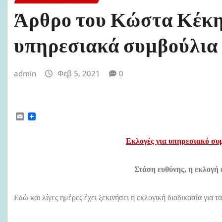
Άρθρο του Κώστα Κέκη 
υπηρεσιακά συμβούλια
admin
Φεβ 5, 2021
0
E
m
a
i
Εκλογές για υπηρεσιακό συ
l
Στάση ευθύνης, η εκλογή
Εδώ και λίγες ημέρες έχει ξεκινήσει η εκλογική διαδικασία για