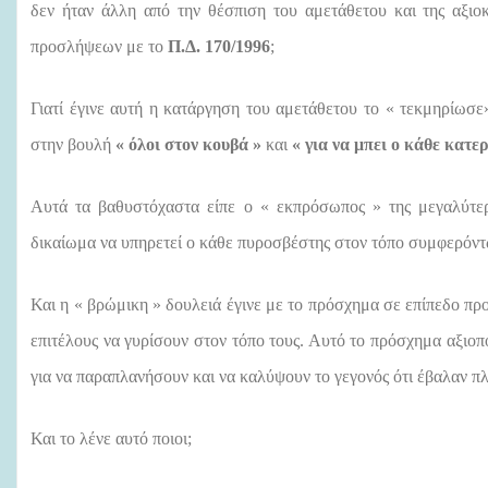
δεν ήταν άλλη από την θέσπιση του αμετάθετου και της αξι
προσλήψεων με το
Π.Δ. 170/1996
;
Γιατί έγινε αυτή η κατάργηση του αμετάθετου το « τεκμηρίωσ
στην βουλή
« όλοι στον κουβά »
και
« για να μπει ο κάθε κατε
Αυτά τα βαθυστόχαστα είπε ο « εκπρόσωπος » της μεγαλύτερ
δικαίωμα να υπηρετεί ο κάθε πυροσβέστης στον τόπο συμφερόντω
Και η « βρώμικη » δουλειά έγινε με το πρόσχημα σε επίπεδο προ
επιτέλους να γυρίσουν στον τόπο τους. Αυτό το πρόσχημα αξιο
για να παραπλανήσουν και να καλύψουν το γεγονός ότι έβαλαν π
Και το λένε αυτό ποιοι;