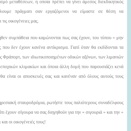
ισμό μεταθέσεων, η οποία πρέπει να γίνει άμεσος διεκδικητικός
έλουμε πράγματι σαν εργαζόμενοι να είμαστε σε θέση να
τις οικογένειες μας.
ήθεν συμπάθεια που καμώνονται πως σας έχουν, του τύπου « μην
 που δεν έχουν κανένα αντίκρισμα. Γιατί όταν θα εκδίδονται τα
ης Φράπορτ, των ιδιωτικοποιημένων οδικών αξόνων, των λιμανιών
ν εποχικών κλιμακίων και όποια άλλη δομή που παρουσιάζει κενά
θα είναι οι αποσκευές σας και κανέναν από όλους αυτούς τους
 υπηρεσιακή σταυροδρόμια, ρωτήστε τους παλιότερους συναδέλφους
άτι έχουν σίγουρα να σας διηγηθούν για την « σιγουριά » και την «
και οι οικογένειές τους!