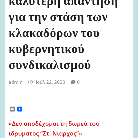
καλυτερη απάντηση
για την στάση των
κλακαδόρων του
κυβερνητικού
συνδικαλισμού
admin
Ιούλ 22, 2020
0
E
m
a
«Δεν αποδέχομαι τη δωρεά του
i
l
ιδρύματος “Στ. Νιάρχος”»