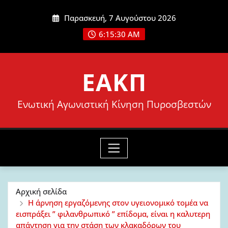
Μετάβαση
Παρασκευή, 7 Αυγούστου 2026
στο
6:15:31 AM
περιεχόμενο
ΕΑΚΠ
Ενωτική Αγωνιστική Κίνηση Πυροσβεστών
Αρχική σελίδα
Η άρνηση εργαζόμενης στον υγειονομικό τομέα να
εισπράξει ” φιλανθρωπικό ” επίδομα, είναι η καλυτερη
απάντηση για την στάση των κλακαδόρων του