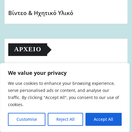
Βίντεο & Ηχητικό Υλικό
ΑΡΧΕΊΟ
Αύγουστος 2026
(6)
We value your privacy
Ιούλιος 2026
(41)
We use cookies to enhance your browsing experience,
Ιούνιος 2026
(29)
serve personalised ads or content, and analyse our
Μάιος 2026
(33)
traffic. By clicking "Accept All", you consent to our use of
cookies.
Απρίλιος 2026
(48)
Μάρτιος 2026
(72)
Customise
Reject All
Accept All
Φεβρουάριος 2026
(22)