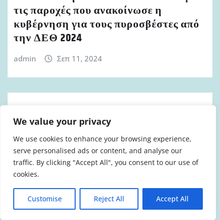
τις παροχές που ανακοίνωσε η
κυβέρνηση για τους πυροσβέστες από
την ΔΕΘ 2024
admin
Σεπ 11, 2024
ΔΕΛΤΊΑ ΤΎΠΟΥ ΕΑΚΠ
We value your privacy
Ανακοίνωση Δελτίο Τύπου ΕΑΚΠ για
We use cookies to enhance your browsing experience,
τον θάνατο συναδέλφου και για τις
serve personalised ads or content, and analyse our
απάνθρωπες συνθήκες εργασίας των
traffic. By clicking "Accept All", you consent to our use of
πυροσβεστών
cookies.
admin
Σεπ 6, 2024
Customise
Reject All
Accept All