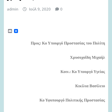
admin
Ιούλ 9, 2020
0
E
m
a
i
Προς: Κο Υπουργό Προστασίας του Πολίτη
l
Χρυσοχοΐδη Μιχαήλ
Κοιν.:
Κο Υπουργό Υγείας
Κικίλια Βασίλειο
Κο Υφυπουργό Πολιτικής Προστασίας