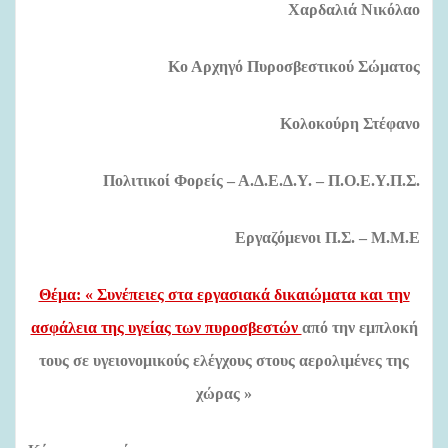
Χαρδαλιά Νικόλαο
Κο Αρχηγό Πυροσβεστικού Σώματος
Κολοκούρη Στέφανο
Πολιτικοί Φορείς – Α.Δ.Ε.Δ.Υ. – Π.Ο.Ε.Υ.Π.Σ.
Εργαζόμενοι Π.Σ. –
M
.
M
.
E
Θέμα: « Συνέπειες στα εργασιακά δικαιώματα και την
ασφάλεια της υγείας των πυροσβεστών
από την εμπλοκή
τους σε υγειονομικούς ελέγχους στους αερολιμένες της
χώρας »