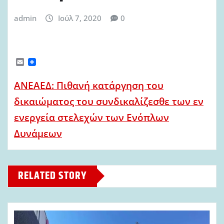
admin
Ιούλ 7, 2020
0
E
m
a
ΑΝΕΑΕΔ: Πιθανή κατάργηση του
i
l
δικαιώματος του συνδικαλίζεσθε των εν
ενεργεία στελεχών των Ενόπλων
Δυνάμεων
RELATED STORY