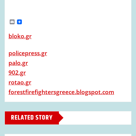
E
m
a
bloko.gr
i
l
policepress.gr
palo.gr
902.gr
rotao.gr
forestfirefightersgreece.blogspot.com
RELATED STORY