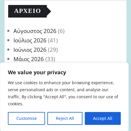
ΑΡΧΕΊΟ
Αύγουστος 2026
(6)
Ιούλιος 2026
(41)
Ιούνιος 2026
(29)
Μάιος 2026
(33)
Απρίλιος 2026
(48)
We value your privacy
Μάρτιος 2026
(72)
We use cookies to enhance your browsing experience,
Φεβρουάριος 2026
(22)
serve personalised ads or content, and analyse our
Ιανουάριος 2026
(11)
traffic. By clicking "Accept All", you consent to our use of
cookies.
Δεκέμβριος 2025
(9)
Νοέμβριος 2025
(5)
Customise
Reject All
Accept All
Οκτώβριος 2025
(8)