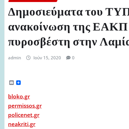
Δημοσιεύματα του ΤΥΠ
ανακοίνωση της ΕΑΚΠ γ
πυροσβέστη στην Λαμί
admin
Ιούν 15, 2020
0
E
m
a
bloko.gr
i
l
permissos.gr
policenet.gr
neakriti.gr