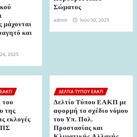
κού
Σώματος
ι
admin
Ιούν 30, 2025
ς μάχονται
φαγητό και
 24, 2025
 ΕΑΚΠ
ΔΕΛΤΊΑ ΤΎΠΟΥ ΕΑΚΠ
 του
Δελτίο Τύπου ΕΑΚΠ με
υ της
αφορμή το σχέδιο νόμου
ς εκλογές
του Υπ. Πολ.
ΥΠΣ
Προστασίας και
Κλιματικής Αλλαγής