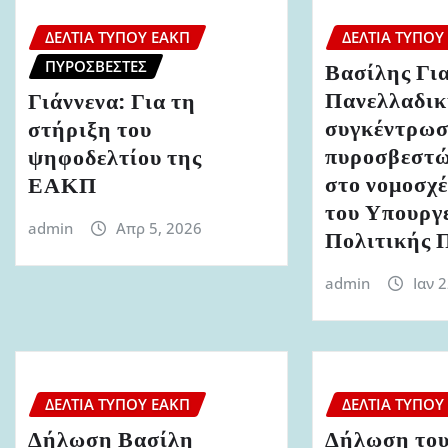
ΔΕΛΤΊΑ ΤΎΠΟΥ ΕΑΚΠ
ΔΕΛΤΊΑ ΤΎΠΟΥ
ΠΥΡΟΣΒΈΣΤΕΣ
Βασίλης Γι
Πανελλαδι
Γιάννενα: Για τη
συγκέντρω
στήριξη του
πυροσβεστώ
ψηφοδελτίου της
στο νομοσχ
ΕΑΚΠ
του Υπουργ
admin
Απρ 5, 2026
Πολιτικής 
admin
Ιαν 
ΔΕΛΤΊΑ ΤΎΠΟΥ ΕΑΚΠ
ΔΕΛΤΊΑ ΤΎΠΟΥ
Δήλωση Βασίλη
Δήλωση του