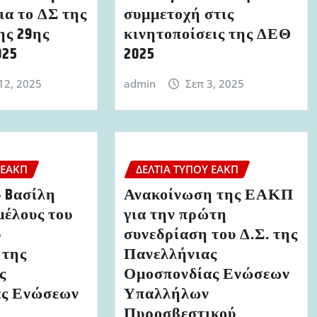
ια το ΔΣ της
συμμετοχή στις
ς 29ης
κινητοποίσεις της ΔΕΘ
025
2025
12, 2025
admin
Σεπ 3, 2025
 ΕΑΚΠ
ΔΕΛΤΊΑ ΤΎΠΟΥ ΕΑΚΠ
 Bασίλη
Ανακοίνωση της ΕΑΚΠ
μέλους του
για την πρώτη
ύ
συνεδρίαση του Δ.Σ. της
 της
Πανελλήνιας
ς
Ομοσπονδίας Ενώσεων
ας Ενώσεων
Υπαλλήλων
Πυροσβεστικού