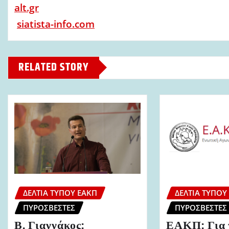
alt.gr
siatista-info.com
RELATED STORY
ΔΕΛΤΊΑ ΤΎΠΟΥ ΕΑΚΠ
ΔΕΛΤΊΑ ΤΎΠΟΥ
ΠΥΡΟΣΒΈΣΤΕΣ
ΠΥΡΟΣΒΈΣΤΕΣ
Β. Γιαννάκος:
ΕΑΚΠ: Για 