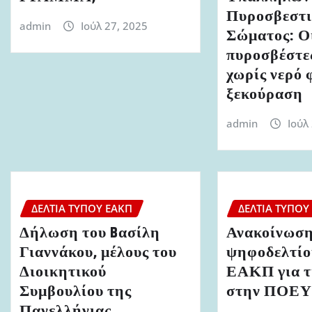
Πυροσβεστι
admin
Ιούλ 27, 2025
Σώματος: Ο
πυροσβέστε
χωρίς νερό 
ξεκούραση
admin
Ιούλ
ΔΕΛΤΊΑ ΤΎΠΟΥ ΕΑΚΠ
ΔΕΛΤΊΑ ΤΎΠΟΥ
Δήλωση του Bασίλη
Ανακοίνωση
Γιαννάκου, μέλους του
ψηφοδελτίο
Διοικητικού
ΕΑΚΠ για τι
Συμβουλίου της
στην ΠΟΕ
Πανελλήνιας