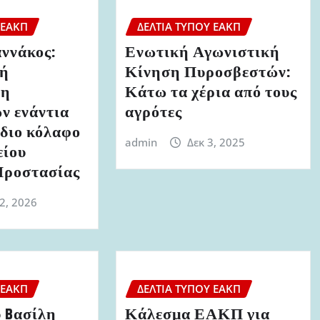
 ΕΑΚΠ
ΔΕΛΤΊΑ ΤΎΠΟΥ ΕΑΚΠ
αννάκος:
Ενωτική Αγωνιστική
κή
Κίνηση Πυροσβεστών:
ση
Κάτω τα χέρια από τους
ν ενάντια
αγρότες
έδιο κόλαφο
admin
Δεκ 3, 2025
είου
Προστασίας
22, 2026
 ΕΑΚΠ
ΔΕΛΤΊΑ ΤΎΠΟΥ ΕΑΚΠ
 Bασίλη
Κάλεσμα ΕΑΚΠ για