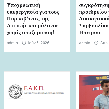
Υποχρεωτική
συγκρότηση
υπερεργασία για τους
προεδρείου 
Πυροσβέστες της
Διοικητικο
Αττικής και μάλιστα
Συμβουλίου
χωρίς αποζημίωση!
Ηπείρου
admin
Ιούν 5, 2026
admin
Απρ 