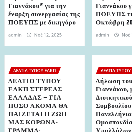
Γιαννάκου* για την
Γιαννάκου γ
έναρξη συνεργασίας της
ΠΟΕΥΠΣ τη
ΠΟΕΥΠΣ με δικηγόρο
Οκτώβρη 2
admin
Νοέ 12, 2025
admin
Νοέ 
ΔΕΛΤΊΑ ΤΎΠΟΥ ΕΑΚΠ
ΔΕΛΤΊΑ ΤΎΠΟΥ
ΔΕΛΤΙΟ ΤΥΠΟΥ
Δήλωση του
ΕΑΚΠ ΣΤΕΡΕΑΣ
Γιαννάκου, 
ΕΛΛΑΔΑΣ – ΓΙΑ
Διοικητικο
ΠΟΣΟ ΑΚΟΜΑ ΘΑ
Συμβουλίου
ΠΑΙΖΕΤΑΙ Η ΖΩΗ
Πανελλήνια
ΜΑΣ ΚΟΡΩΝΑ-
Ομοσπονδί
ΓΡΑΜΜΑ;
Υπαλλήλων