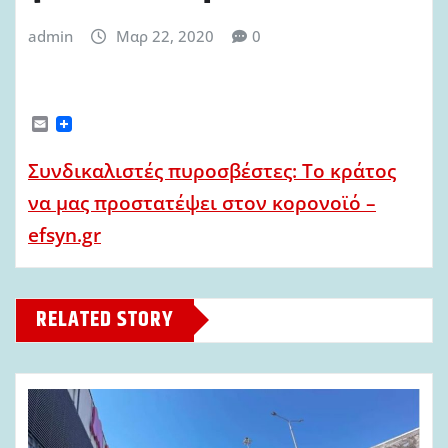
admin
Μαρ 22, 2020
0
E
m
a
Συνδικαλιστές πυροσβέστες: Το κράτος
i
l
να μας προστατέψει στον κορονοϊό –
efsyn.gr
RELATED STORY