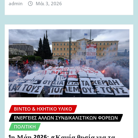
admin
Μάι 3, 2026
ΒΊΝΤΕΟ & ΗΧΗΤΙΚΌ ΥΛΙΚΌ
ΕΝΈΡΓΕΙΕΣ ΆΛΛΩΝ ΣΥΝΔΙΚΑΛΙΣΤΙΚΏΝ ΦΟΡΈΩΝ
ΠΟΛΙΤΙΚΉ
1η Μάη 2026: «Καμία θυσία για τα