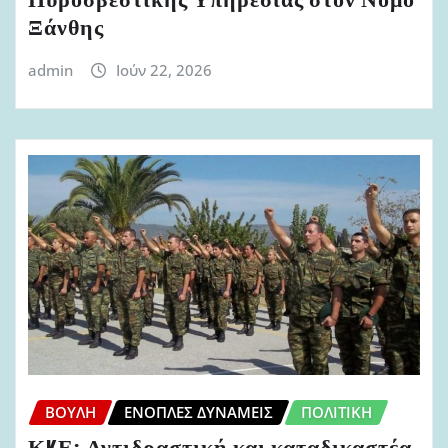
Πυροσβεστικής Υπηρεσίας στον Νομό
Ξάνθης
admin
Ιούν 22, 2026
ΒΟΥΛΉ
ΈΝΟΠΛΕΣ ΔΥΝΆΜΕΙΣ
ΠΟΛΙΤΙΚΉ