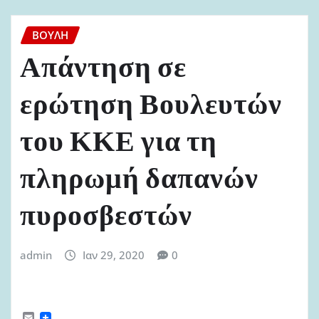
ΒΟΥΛΉ
Απάντηση σε
ερώτηση Βουλευτών
του ΚΚΕ για τη
πληρωμή δαπανών
πυροσβεστών
admin
Ιαν 29, 2020
0
E