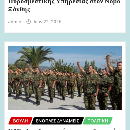
Πυροσβεστικής Υπηρεσίας στον Νομό
Ξάνθης
admin
Ιούν 22, 2026
ΒΟΥΛΉ
ΈΝΟΠΛΕΣ ΔΥΝΆΜΕΙΣ
ΠΟΛΙΤΙΚΉ