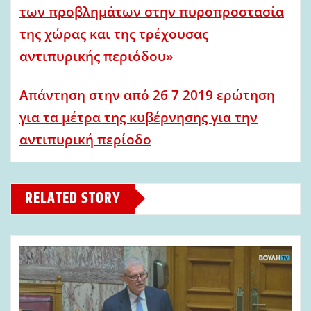
των προβλημάτων στην πυροπροστασία
της χώρας και της τρέχουσας
αντιπυρικής περιόδου»
Απάντηση στην από 26 7 2019 ερώτηση
για τα μέτρα της κυβέρνησης για την
αντιπυρική περίοδο
RELATED STORY