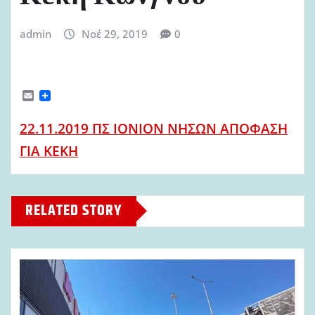
admin
Νοέ 29, 2019
0
E
m
a
22.11.2019 ΠΣ ΙΟΝΙΟΝ ΝΗΣΩΝ ΑΠΟΦΑΣΗ
i
l
ΓΙΑ ΚΕΚΗ
RELATED STORY