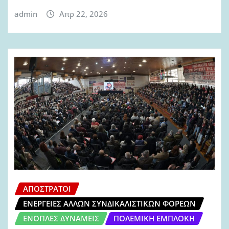
admin
Απρ 22, 2026
ΑΠΌΣΤΡΑΤΟΙ
ΕΝΈΡΓΕΙΕΣ ΆΛΛΩΝ ΣΥΝΔΙΚΑΛΙΣΤΙΚΏΝ ΦΟΡΈΩΝ
ΈΝΟΠΛΕΣ ΔΥΝΆΜΕΙΣ
ΠΟΛΕΜΙΚΉ ΕΜΠΛΟΚΉ