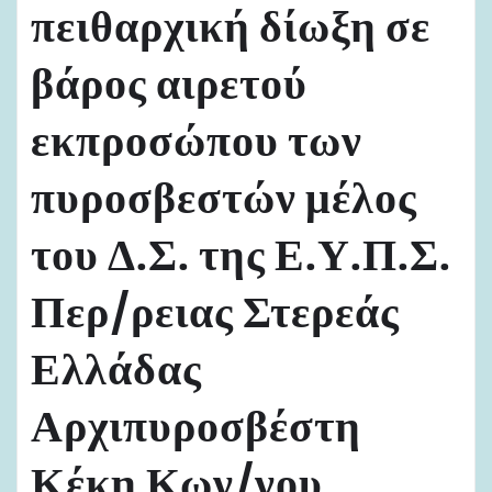
πειθαρχική δίωξη σε
βάρος αιρετού
εκπροσώπου των
πυροσβεστών μέλος
του Δ.Σ. της Ε.Υ.Π.Σ.
Περ/ρειας Στερεάς
Ελλάδας
Αρχιπυροσβέστη
Κέκη Κων/νου