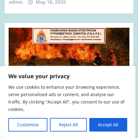
admin
Μαρ 16, 2026
We value your privacy
We use cookies to enhance your browsing experience,
serve personalised ads or content, and analyse our
traffic. By clicking "Accept All", you consent to our use of
ΑΠΌΣΤΡΑΤΟΙ ΠΥΡΟΣΒΈΣΤΕΣ
cookies.
ΕΝΈΡΓΕΙΕΣ ΆΛΛΩΝ ΣΥΝΔΙΚΑΛΙΣΤΙΚΏΝ ΦΟΡΈΩΝ
Customise
Reject All
Accept All
ΠΟΛΕΜΙΚΉ ΕΜΠΛΟΚΉ
ΠΕΑΠΣ: Να μην εμπλακεί η χώρα μας