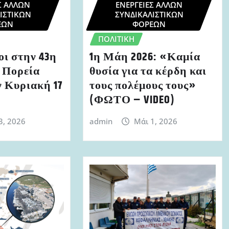
Σ ΆΛΛΩΝ
ΕΝΈΡΓΕΙΕΣ ΆΛΛΩΝ
ΙΣΤΙΚΏΝ
ΣΥΝΔΙΚΑΛΙΣΤΙΚΏΝ
ΈΩΝ
ΦΟΡΈΩΝ
ΠΟΛΙΤΙΚΉ
ι στην 43η
1η Μάη 2026: «Καμία
 Πορεία
θυσία για τα κέρδη και
 Κυριακή 17
τους πολέμους τους»
(ΦΩΤΟ – VIDEO)
3, 2026
admin
Μάι 1, 2026