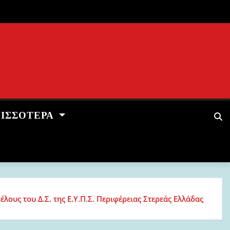
ΡΙΣΣΌΤΕΡΑ
υς του Δ.Σ. της Ε.Υ.Π.Σ. Περιφέρειας Στερεάς Ελλάδας