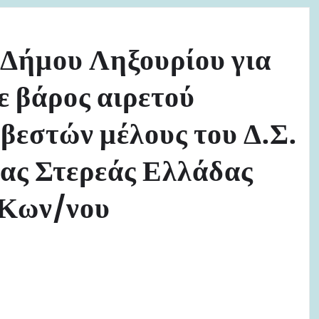
Δήμου Ληξουρίου για
ε βάρος αιρετού
εστών μέλους του Δ.Σ.
ιας Στερεάς Ελλάδας
 Κων/νου