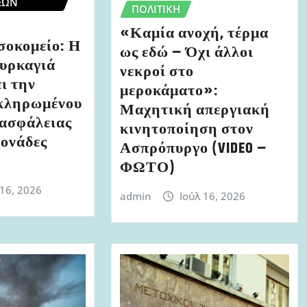
ΈΩΝ
ΠΟΛΙΤΙΚΉ
«Καμία ανοχή, τέρμα
σοκομείο: Η
ως εδώ – Όχι άλλοι
υρκαγιά
νεκροί στο
ι την
μεροκάματο»:
κληρωμένου
Μαχητική απεργιακή
ρασφάλειας
κινητοποίηση στον
μονάδες
Ασπρόπυργο (VIDEO –
ΦΩΤΟ)
 16, 2026
admin
Ιούλ 16, 2026