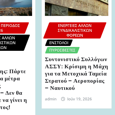
 ΠΕΡΊΟΔΟΣ
ΕΝΈΡΓΕΙΕΣ ΆΛΛΩΝ
26
ΣΥΝΔΙΚΑΛΙΣΤΙΚΏΝ
ΦΟΡΈΩΝ
Σ ΆΛΛΩΝ
ΙΣΤΙΚΏΝ
ΈΝΣΤΟΛΟΙ
ΈΩΝ
ΠΥΡΟΣΒΈΣΤΕΣ
Συντονιστικό Συλλόγων
ΑΣΣΥ: Κρίσιμη η Μάχη
ης: Πάρτε
για τα Μετοχικά Ταμεία
ρα μέτρα
Στρατού – Αεροπορίας
ς
– Ναυτικού
– Δεν θα
 να γίνει η
admin
Ιούν 19, 2026
τος!