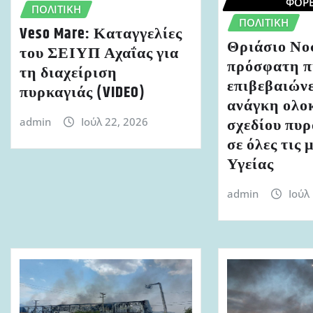
ΦΟΡ
ΠΟΛΙΤΙΚΉ
ΠΟΛΙΤΙΚΉ
Veso Mare: Καταγγελίες
Θριάσιο Νο
του ΣΕΙΥΠ Αχαΐας για
πρόσφατη π
τη διαχείριση
επιβεβαιώνε
πυρκαγιάς (VIDEO)
ανάγκη ολο
σχεδίου πυ
admin
Ιούλ 22, 2026
σε όλες τις 
Υγείας
admin
Ιούλ