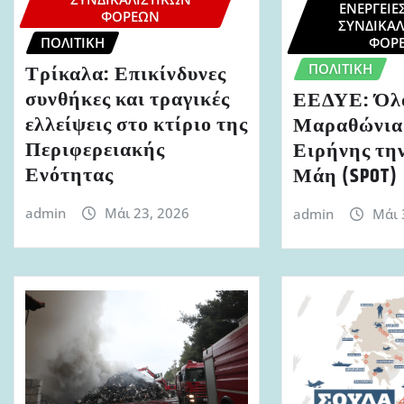
ΕΝΈΡΓΕΙΕ
ΦΟΡΈΩΝ
ΣΥΝΔΙΚΑΛ
ΠΟΛΙΤΙΚΉ
ΦΟΡ
ΠΟΛΙΤΙΚΉ
Τρίκαλα: Επικίνδυνες
συνθήκες και τραγικές
ΕΕΔΥΕ: Όλο
ελλείψεις στο κτίριο της
Μαραθώνια
Περιφερειακής
Ειρήνης την
Ενότητας
Μάη (SPOT)
admin
Μάι 23, 2026
admin
Μάι 