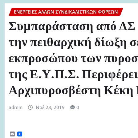
ΕΝΈΡΓΕΙΕΣ ΆΛΛΩΝ ΣΥΝΔΙΚΑΛΙΣΤΙΚΏΝ ΦΟΡΈΩΝ
Συμπαράσταση από ΔΣ 
την πειθαρχική δίωξη σ
εκπροσώπου των πυροσβ
της Ε.Υ.Π.Σ. Περιφέρε
Αρχιπυροσβέστη Κέκη
admin
Νοέ 23, 2019
0
E