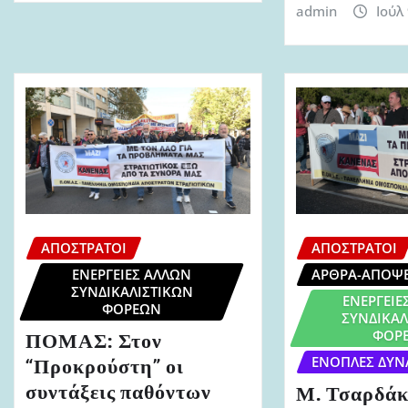
admin
Ιούλ
ΑΠΌΣΤΡΑΤΟΙ
ΑΠΌΣΤΡΑΤΟΙ
ΕΝΈΡΓΕΙΕΣ ΆΛΛΩΝ
ΆΡΘΡΑ-ΑΠΌΨΕ
ΣΥΝΔΙΚΑΛΙΣΤΙΚΏΝ
ΕΝΈΡΓΕΙΕ
ΦΟΡΈΩΝ
ΣΥΝΔΙΚΑΛ
ΦΟΡ
ΠΟΜΑΣ: Στον
“Προκρούστη” οι
ΈΝΟΠΛΕΣ ΔΥΝ
συντάξεις παθόντων
Μ. Τσαρδάκ