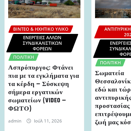
ΒΊΝΤΕΟ & ΗΧΗΤΙΚΌ ΥΛΙΚΌ
ΑΝΤΙΠΥΡΙΚΉ
20
ΕΝΈΡΓΕΙΕΣ ΆΛΛΩΝ
ΣΥΝΔΙΚΑΛΙΣΤΙΚΏΝ
ΕΝΈΡΓΕΙΕ
ΦΟΡΈΩΝ
ΣΥΝΔΙΚΑΛ
ΦΟΡ
ΠΟΛΙΤΙΚΉ
ΠΟΛΙΤΙΚΉ
Ασπρόπυργος: Φτάνει
Σωματεία
πια με τα εγκλήματα για
Θεσσαλονίκ
τα κέρδη – Σύσκεψη
εδώ και τώ
σήμερα εργατικών
αντιπυρική
σωματείων (VIDEO –
προστασίας 
ΦΩΤΟ)
επιτρέψουμε
ζωή μας κόσ
admin
Ιούλ 11, 2026