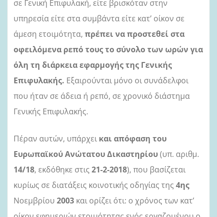
σε Γενική Επιφυλακή, είτε βρισκόταν στην
υπηρεσία είτε στα συμβάντα είτε κατ’ οίκον σε
άμεση ετοιμότητα,
πρέπει να προστεθεί στα
οφειλόμενα ρεπό τους το σύνολο των ωρών για
όλη τη διάρκεια εφαρμογής της Γενικής
Επιφυλακής.
Εξαιρούνται μόνο οι συνάδελφοι
που ήταν σε άδεια ή ρεπό, σε χρονικό διάστημα
Γενικής Επιφυλακής.
Πέραν αυτών, υπάρχει
και απόφαση του
Ευρωπαϊκού Ανώτατου Δικαστηρίου
(υπ. αριθμ.
14/18
, εκδόθηκε στις
21-2-2018
), που βασίζεται
κυρίως σε διατάξεις κοινοτικής οδηγίας
της
4ης
Νοεμβρίου
2003
και ορίζει ότι:
ο
χρόνος των κατ’
οίκον εφημεριών ετοιμότητας ενός εργαζομένου ο