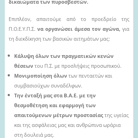
δικαιώματα των πυροσβεστών.
Επιπλέον, απαιτούμε από το προεδρείο της
Π.Ο.Ε.Υ.Π.Σ.
να
οργανώσει άμεσα τον αγώνα,
για
τη διεκδίκηση των βασικών αιτημάτων μας:
Κάλυψη όλων των πραγματικών κενών
θέσεων
του Π.Σ. με προσλήψεις προσωπικού.
Μονιμοποίηση όλων
των πενταετών και
συμβασιούχων συναδέλφων.
Την ένταξή μας στα Β.Α.Ε. με την
θεσμοθέτηση και εφαρμογή των
απαιτούμενων μέτρων προστασίας
της υγείας
και της ασφάλειας μας και α
νθρώπινα ωράρια
στη δουλειά μας
.