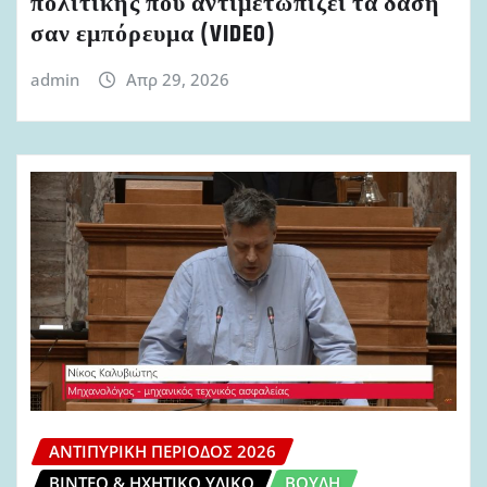
πολιτικής που αντιμετωπίζει τα δάση
σαν εμπόρευμα (VIDEO)
admin
Απρ 29, 2026
ΑΝΤΙΠΥΡΙΚΉ ΠΕΡΊΟΔΟΣ 2026
ΒΊΝΤΕΟ & ΗΧΗΤΙΚΌ ΥΛΙΚΌ
ΒΟΥΛΉ