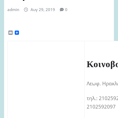
admin
Αυγ 29, 2019
0
E
m
a
i
l
Κοινοβ
Λεωφ. Ηρακλε
τηλ.: 210259
2102592097