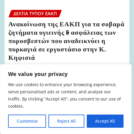
ΔΕΛΤΊΑ ΤΎΠΟΥ ΕΑΚΠ
Ανακοίνωση της ΕΑΚΠ για τα σοβαρά
ζητήματα υγιεινής & ασφάλειας των
πυροσβεστών που αναδεικνύει η
πυρκαγιά σε εργοστάσιο στην Κ.
Κηφισιά
admin
Ιούν 15, 2024
We value your privacy
We use cookies to enhance your browsing experience,
serve personalised ads or content, and analyse our
traffic. By clicking "Accept All", you consent to our use of
cookies.
ΔΕΛΤΊΑ ΤΎΠΟΥ ΕΑΚΠ
Ανακοίνωση ΕΑΚΠ για τα
Customise
Reject All
Accept All
αποτελέσματα του 26ου τακτικού