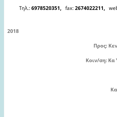
Τηλ.:
6978520351,
fax:
2674022211,
web
2018
Προς: Κεντρική Εφορε
Κοιν/ση: Κα Υπουργό Προ
Γεροβασίλη
Κα Υφυπουργό Προστ
Παπακώστα Αι