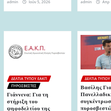
admin
Ιούν 5, 2026
admin
Απρ 
ΔΕΛΤΊΑ ΤΎΠΟΥ ΕΑΚΠ
ΔΕΛΤΊΑ ΤΎΠΟΥ
ΠΥΡΟΣΒΈΣΤΕΣ
Βασίλης Γι
Πανελλαδι
Γιάννενα: Για τη
συγκέντρω
στήριξη του
πυροσβεστώ
ψηφοδελτίου της