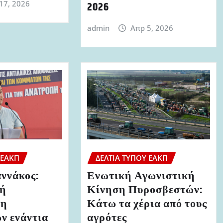
17, 2026
2026
admin
Απρ 5, 2026
 ΕΑΚΠ
ΔΕΛΤΊΑ ΤΎΠΟΥ ΕΑΚΠ
αννάκος:
Ενωτική Αγωνιστική
κή
Κίνηση Πυροσβεστών:
ση
Κάτω τα χέρια από τους
ν ενάντια
αγρότες