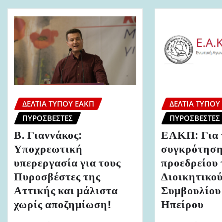
ΔΕΛΤΊΑ ΤΎΠΟΥ ΕΑΚΠ
ΔΕΛΤΊΑ ΤΎΠΟΥ
ΠΥΡΟΣΒΈΣΤΕΣ
ΠΥΡΟΣΒΈΣΤΕΣ
Β. Γιαννάκος:
ΕΑΚΠ: Για 
Υποχρεωτική
συγκρότηση
υπερεργασία για τους
προεδρείου 
Πυροσβέστες της
Διοικητικο
Αττικής και μάλιστα
Συμβουλίου
χωρίς αποζημίωση!
Ηπείρου