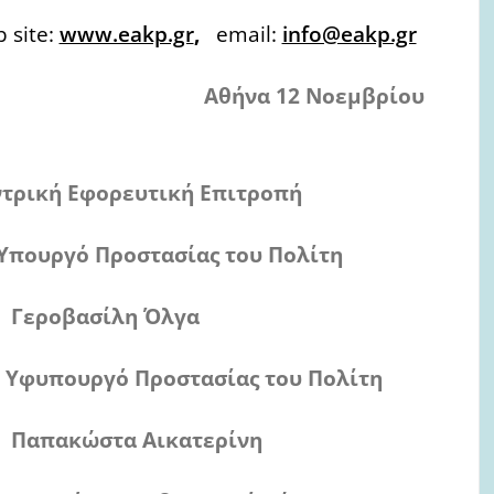
 site:
www.eakp.gr
,
email:
info@eakp.gr
Αθήνα 12 Νοεμβρίου
υτική Επιτροπή
στασίας του Πολίτη
 Όλγα
ασίας του Πολίτη
κατερίνη