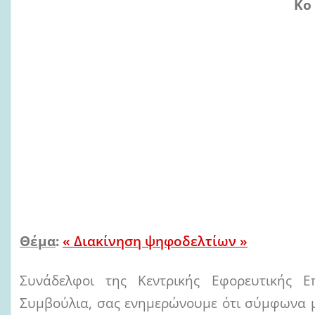
Κο Αρχηγό Πυροσβε
Ματθαιόπουλο 
Διεύθυνση Ανθρωπί
Τοπικές Εφορευτι
Διοικήσεις
Π.Ο.Ε.Υ.Π.Σ. – Εργαζ
Θέμα
:
« Διακίνηση ψηφοδελτίων »
Συνάδελφοι της Κεντρικής Εφορευτικής 
Συμβούλια, σας ενημερώνουμε ότι σύμφωνα μ