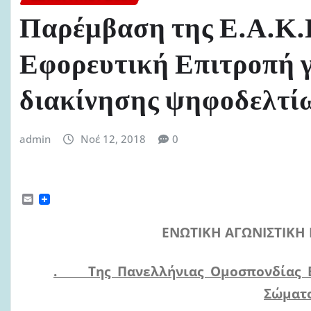
Παρέμβαση της Ε.Α.Κ.Π
Εφορευτική Επιτροπή γ
διακίνησης ψηφοδελτί
admin
Νοέ 12, 2018
0
E
m
a
ΕΝΩΤΙΚΗ ΑΓΩΝΙΣΤΙΚΗ
i
l
.
Της Πανελλήνιας Ομοσπονδίας
Σώμα