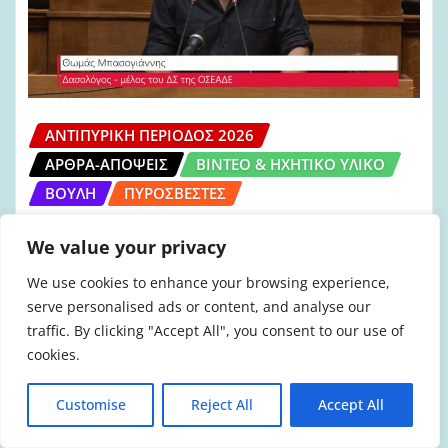
ΑΝΤΙΠΥΡΙΚΉ ΠΕΡΊΟΔΟΣ 2026
ΆΡΘΡΑ-ΑΠΌΨΕΙΣ
ΒΊΝΤΕΟ & ΗΧΗΤΙΚΌ ΥΛΙΚΌ
ΒΟΥΛΉ
ΠΥΡΟΣΒΈΣΤΕΣ
Θ. Μπασογιάννης: Χιλιάδες
We value your privacy
στρέμματα δασικών οικοσυστημάτων
θυσιάζονται στο βωμό της
We use cookies to enhance your browsing experience,
κερδοφορίας (VIDEO)
serve personalised ads or content, and analyse our
traffic. By clicking "Accept All", you consent to our use of
admin
Απρ 29, 2026
cookies.
Customise
Reject All
Accept All