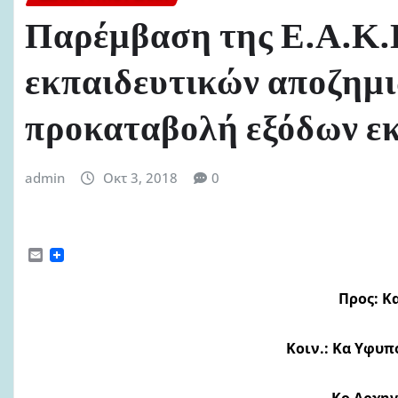
Παρέμβαση της Ε.Α.Κ.
εκπαιδευτικών αποζημ
προκαταβολή εξόδων εκ
admin
Οκτ 3, 2018
0
E
m
a
i
Προς: Κ
l
Κοιν.: Κα Υφυ
Κο Αρχη