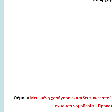
Θέμα
: «
Μειωμένη χορήγηση εκπαιδευτικών αποζ
ισχύουσα νομοθεσία – Προκα