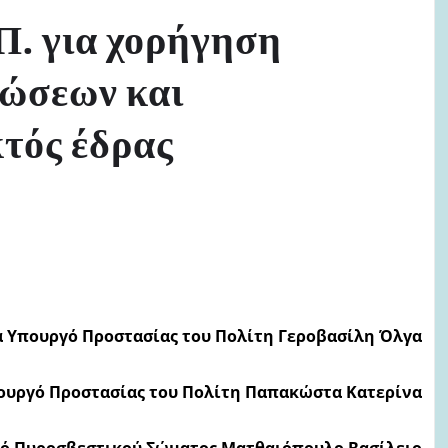
Π. για χορήγηση
ιώσεων και
τός έδρας
α Υπουργό Προστασίας του Πολίτη Γεροβασίλη Όλγα
πουργό Προστασίας του Πολίτη Παπακώστα Κατερίνα
γό Πυροσβεστικού Σώματος Ματθαιόπουλο Βασίλειο