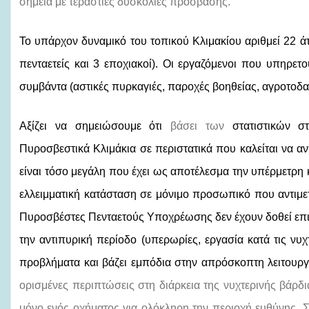
σημεία με τεράστιες δυσκολίες πρόσβασης.
Το υπάρχον δυναμικό του τοπικού Κλιμακίου αριθμεί 22 άτ
πενταετείς και 3 εποχιακοί). Οι εργαζόμενοι που υπηρετ
συμβάντα (αστικές πυρκαγιές, παροχές βοηθείας, αγροτοδασ
Αξίζει να σημειώσουμε ότι
βάσει των
στατιστικών στ
Πυροσβεστικά Κλιμάκια σε περιστατικά που καλείται να α
είναι τόσο μεγάλη που έχει ως αποτέλεσμα την υπέρμετρη
ελλειμματική κατάσταση σε μόνιμο προσωπικό που αντιμετ
Πυροσβέστες Πενταετούς Υποχρέωσης δεν έχουν δοθεί επι
την αντιπυρική περίοδο (υπερωρίες, εργασία κατά τις νυχτ
προβλήματα και βάζει εμπόδια στην απρόσκοπτη λειτουργ
ορισμένες περιπτώσεις στη διάρκεια της νυχτερινής βάρ
μόνο ενός οχήματος για ολόκληρη την περιοχή ευθύνης. Σ