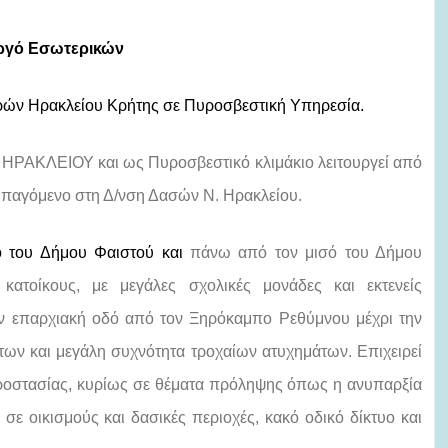
ργό Εσωτερικών
ρών Ηρακλείου Κρήτης σε Πυροσβεστική Υπηρεσία.
Ν ΗΡΑΚΛΕΙΟΥ και ως Πυροσβεστικό κλιμάκιο λειτουργεί από
υπαγόμενο στη Δ/νση Δασών Ν. Ηρακλείου.
τό του Δήμου Φαιστού και
πάνω από τον μισό του Δήμου
κατοίκους, με μεγάλες σχολικές μονάδες και εκτενείς
την επαρχιακή οδό από τον Ξηρόκαμπο Ρεθύμνου μέχρι την
ων και μεγάλη συχνότητα τροχαίων ατυχημάτων. Επιχειρεί
οπροστασίας, κυρίως σε θέματα πρόληψης όπως η ανυπαρξία
 οικισμούς και δασικές περιοχές, κακό οδικό δίκτυο και