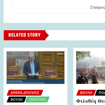
Σταύρο
RELATED STORY
ΆΡΘΡΑ-ΑΠΌΨΕΙΣ
ΒΟΥΛΉ
ΠΟΛ
ΒΟΥΛΉ
ΠΟΛΙΤΙΚΉ
Φιλοθέη Θε