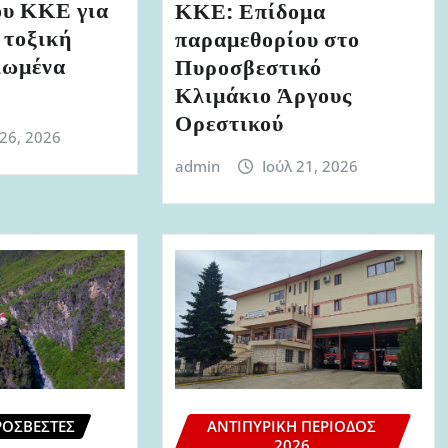
υ ΚΚΕ για
ΚΚΕ: Επίδομα
 τοξική
παραμεθορίου στο
ιωμένα
Πυροσβεστικό
Κλιμάκιο Άργους
Ορεστικού
 26, 2026
admin
Ιούλ 21, 2026
ΡΟΣΒΈΣΤΕΣ
ΑΝΤΙΠΥΡΙΚΉ ΠΕΡΊΟΔΟΣ
2026