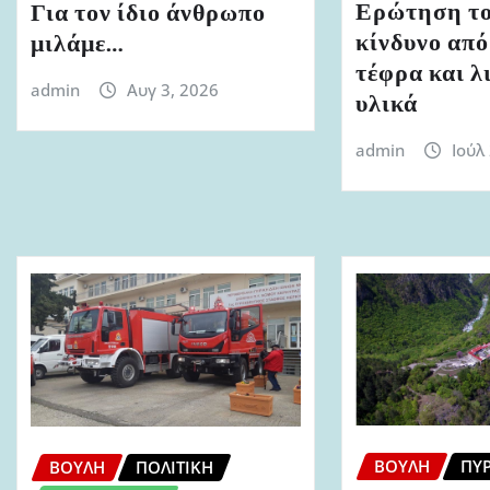
Ερώτηση το
Για τον ίδιο άνθρωπο
κίνδυνο από
μιλάμε…
τέφρα και λ
admin
Αυγ 3, 2026
υλικά
admin
Ιούλ
ΒΟΥΛΉ
ΠΥ
ΒΟΥΛΉ
ΠΟΛΙΤΙΚΉ