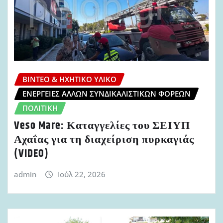
ΒΊΝΤΕΟ & ΗΧΗΤΙΚΌ ΥΛΙΚΌ
ΕΝΈΡΓΕΙΕΣ ΆΛΛΩΝ ΣΥΝΔΙΚΑΛΙΣΤΙΚΏΝ ΦΟΡΈΩΝ
ΠΟΛΙΤΙΚΉ
Veso Mare: Καταγγελίες του ΣΕΙΥΠ
Αχαΐας για τη διαχείριση πυρκαγιάς
(VIDEO)
admin
Ιούλ 22, 2026