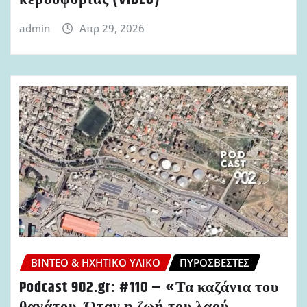
κερδοφορίας (VIDEO)
admin
Απρ 29, 2026
ΒΊΝΤΕΟ & ΗΧΗΤΙΚΌ ΥΛΙΚΌ
ΠΥΡΟΣΒΈΣΤΕΣ
Podcast 902.gr: #110 – «Τα καζάνια του