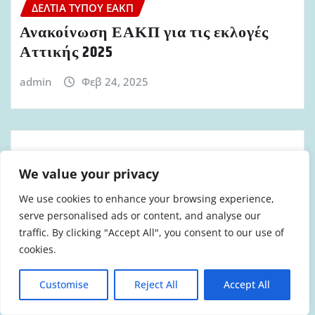
ΔΕΛΤΊΑ ΤΎΠΟΥ ΕΑΚΠ
Ανακοίνωση ΕΑΚΠ για τις εκλογές
Αττικής 2025
admin
Φεβ 24, 2025
ΔΕΛΤΊΑ ΤΎΠΟΥ ΕΑΚΠ
We value your privacy
Ανακοίνωση ΕΑΚΠ για τα
We use cookies to enhance your browsing experience,
αποτελέσματα των εκλογών στα
serve personalised ads or content, and analyse our
Συμβούλια Μεταθέσεων στις 19.12.2024
traffic. By clicking "Accept All", you consent to our use of
cookies.
admin
Ιαν 21, 2025
Customise
Reject All
Accept All