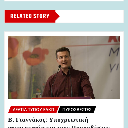
RELATED STORY
ΔΕΛΤΊΑ ΤΎΠΟΥ ΕΑΚΠ
ΠΥΡΟΣΒΈΣΤΕΣ
Β. Γιαννάκος: Υποχρεωτική
υπερεργασία για τους Πυροσβέστες