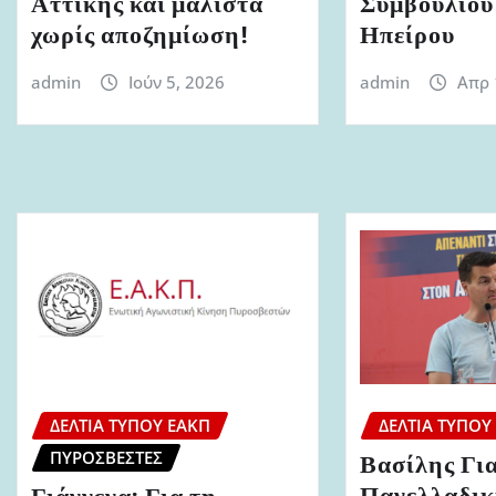
Αττικής και μάλιστα
Συμβουλίου
χωρίς αποζημίωση!
Ηπείρου
admin
Ιούν 5, 2026
admin
Απρ 
ΔΕΛΤΊΑ ΤΎΠΟΥ ΕΑΚΠ
ΔΕΛΤΊΑ ΤΎΠΟΥ
ΠΥΡΟΣΒΈΣΤΕΣ
Βασίλης Γι