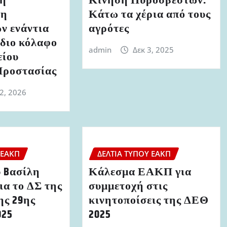
κή
Κίνηση Πυροσβεστών:
ση
Κάτω τα χέρια από τους
ν ενάντια
αγρότες
έδιο κόλαφο
admin
Δεκ 3, 2025
είου
Προστασίας
22, 2026
 ΕΑΚΠ
ΔΕΛΤΊΑ ΤΎΠΟΥ ΕΑΚΠ
 Bασίλη
Κάλεσμα ΕΑΚΠ για
ια το ΔΣ της
συμμετοχή στις
ς 29ης
κινητοποίσεις της ΔΕΘ
025
2025