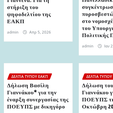
Πανελλαδι
Γιάννενα: Για τη
συγκέντρω
στήριξη του
πυροσβεστώ
ψηφοδελτίου της
στο νομοσχ
ΕΑΚΠ
του Υπουργ
admin
Απρ 5, 2026
Πολιτικής 
admin
Ιαν 
ΔΕΛΤΊΑ ΤΎΠΟΥ ΕΑΚΠ
ΔΕΛΤΊΑ ΤΎΠΟΥ
Δήλωση Βασίλη
Δήλωση του
Γιαννάκου* για την
Γιαννάκου γ
έναρξη συνεργασίας της
ΠΟΕΥΠΣ τη
ΠΟΕΥΠΣ με δικηγόρο
Οκτώβρη 2