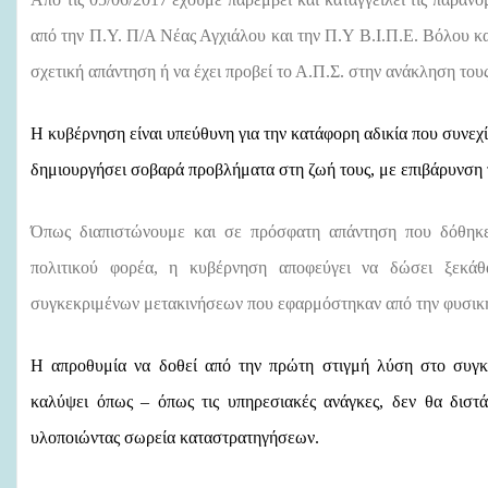
από την Π.Υ. Π/Α Νέας Αγχιάλου και την Π.Υ Β.Ι.Π.Ε. Βόλου κα
σχετική απάντηση ή να έχει προβεί το Α.Π.Σ. στην ανάκληση τους
Η κυβέρνηση είναι υπεύθυνη για την κατάφορη αδικία που συνεχίζ
δημιουργήσει σοβαρά προβλήματα στη ζωή τους, με επιβάρυνση 
Όπως διαπιστώνουμε και σε πρόσφατη απάντηση που δόθηκε
πολιτικού φορέα, η κυβέρνηση αποφεύγει να δώσει ξεκάθ
συγκεκριμένων μετακινήσεων που εφαρμόστηκαν από την φυσική 
Η απροθυμία να δοθεί από την πρώτη στιγμή λύση στο συγκε
καλύψει όπως – όπως τις υπηρεσιακές ανάγκες, δεν θα δισ
υλοποιώντας σωρεία καταστρατηγήσεων.