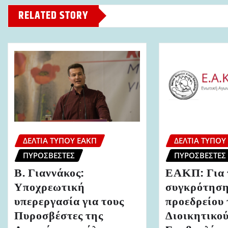
RELATED STORY
ΔΕΛΤΊΑ ΤΎΠΟΥ ΕΑΚΠ
ΔΕΛΤΊΑ ΤΎΠΟΥ
ΠΥΡΟΣΒΈΣΤΕΣ
ΠΥΡΟΣΒΈΣΤΕΣ
Β. Γιαννάκος:
ΕΑΚΠ: Για 
Υποχρεωτική
συγκρότηση
υπερεργασία για τους
προεδρείου 
Πυροσβέστες της
Διοικητικο